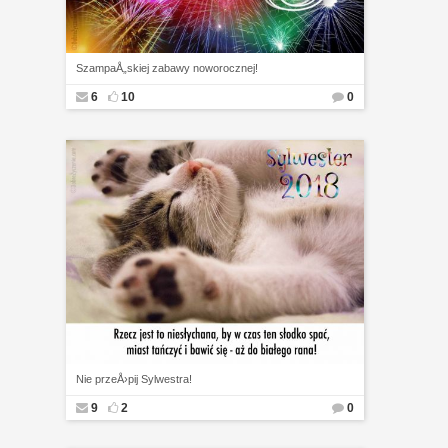
SzampaÅ„skiej zabawy noworocznej!
6
10
0
Nie przeÅ›pij Sylwestra!
9
2
0