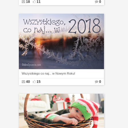
18
11
0
Wszystkiego co naj... w Nowym Roku!
40
15
0