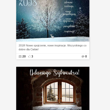
2018! Nowe spojrzenie, nowe inspiracje. Wszystkiego co
dobre dla Ciebie!
20
3
0