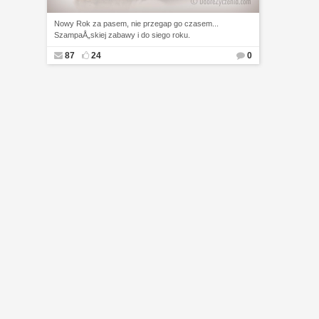
Nowy Rok za pasem, nie przegap go czasem...
SzampaÅ„skiej zabawy i do siego roku.
87
24
0