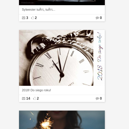
Sylwester tuÅ¼, tuÅ¼...
3
2
0
2018! Do siego roku!
14
2
0