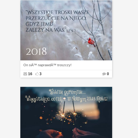
On siÄ™ naprawdÄ™ troszczy!
16
3
0