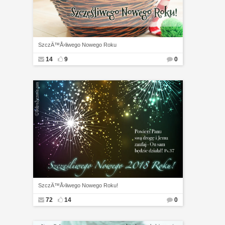
SzczÄ™Å›liwego Nowego Roku
14
9
0
SzczÄ™Å›liwego Nowego Roku!
72
14
0