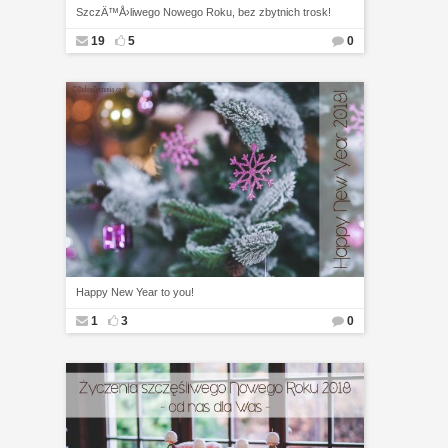
SzczÄ™Å›liwego Nowego Roku, bez zbytnich trosk!
19
5
0
Happy New Year to you!
1
3
0