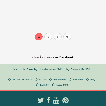
1
2
3
Dobre Å»yczenia
na Facebooku
4 osoby
944
84 153
Na stronie:
Liczba kartek:
WysÅ‚anych:
Strona gÅ‚Ã³wna
O nas
Regulamin
Reklama
FAQ
Kontakt
Nasz blog