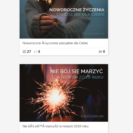
Noworoczne Å¼yczenia specjalnie dla Ciebie
27
4
0
Nie bÃ³j siÄ™Â marzyÄ‡ w nowym 2018 roku