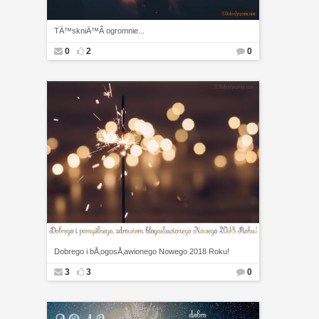
TÄ™skniÄ™Â ogromnie...
0
2
0
Dobrego i bÅ‚ogosÅ‚awionego Nowego 2018 Roku!
3
3
0