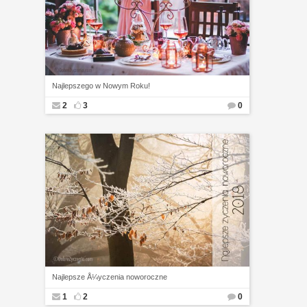
Najlepszego w Nowym Roku!
2
3
0
Najlepsze Å¼yczenia noworoczne
1
2
0