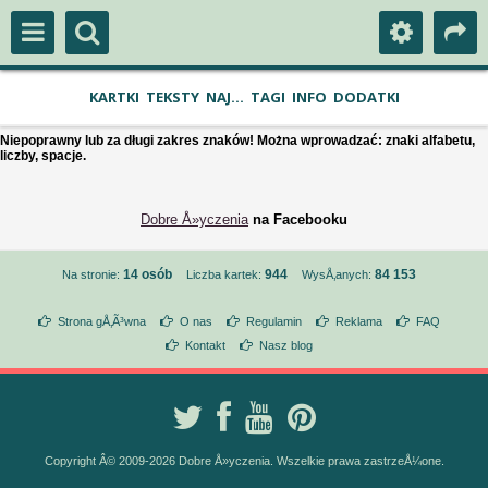
KARTKI
TEKSTY
NAJ...
TAGI
INFO
DODATKI
Niepoprawny lub za długi zakres znaków! Można wprowadzać: znaki alfabetu,
liczby, spacje.
Dobre Å»yczenia
na Facebooku
14 osób
944
84 153
Na stronie:
Liczba kartek:
WysÅ‚anych:
Strona gÅ‚Ã³wna
O nas
Regulamin
Reklama
FAQ
Kontakt
Nasz blog
Copyright Â© 2009-2026 Dobre Å»yczenia. Wszelkie prawa zastrzeÅ¼one.