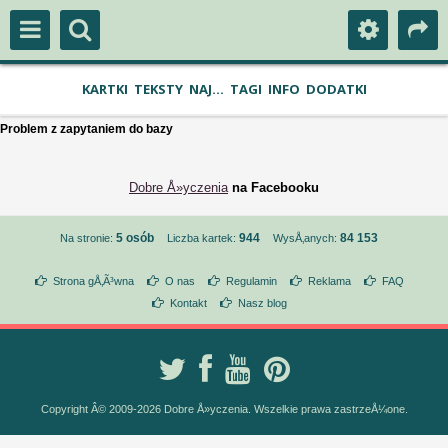
KARTKI
TEKSTY
NAJ...
TAGI
INFO
DODATKI
Problem z zapytaniem do bazy
Dobre Å»yczenia
na Facebooku
5 osób
944
84 153
Na stronie:
Liczba kartek:
WysÅ‚anych:
Strona gÅ‚Ã³wna
O nas
Regulamin
Reklama
FAQ
Kontakt
Nasz blog
Copyright Â© 2009-2026 Dobre Å»yczenia. Wszelkie prawa zastrzeÅ¼one.