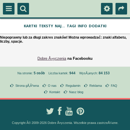
KARTKI
TEKSTY
NAJ...
TAGI
INFO
DODATKI
Niepoprawny lub za długi zakres znaków! Można wprowadzać: znaki alfabetu,
liczby, spacje.
Dobre Å»yczenia
na Facebooku
5 osób
944
84 153
Na stronie:
Liczba kartek:
WysÅ‚anych:
Strona gÅ‚Ã³wna
O nas
Regulamin
Reklama
FAQ
Kontakt
Nasz blog
Copyright Â© 2009-2026 Dobre Å»yczenia. Wszelkie prawa zastrzeÅ¼one.