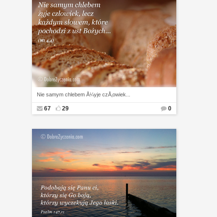
Nie samym chlebem Å¼yje czÅ‚owiek...
67
29
0