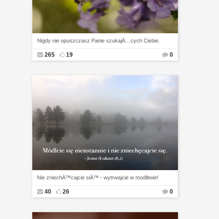
Nigdy nie opuszczasz Panie szukajÄ…cych Ciebie.
265
19
0
Nie zniechÄ™cajcie siÄ™ - wytrwajcie w modlitwie!
40
26
0