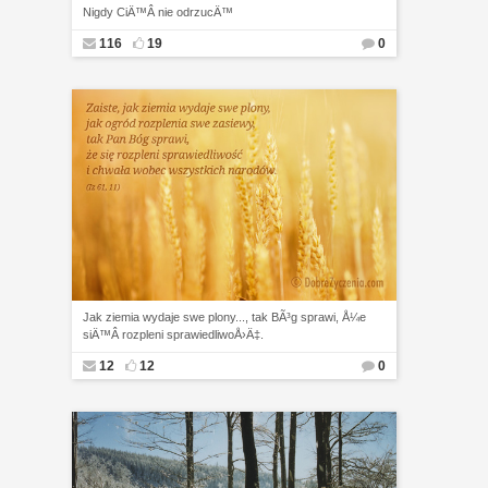
Nigdy CiÄ™Â nie odrzucÄ™
116
19
0
Jak ziemia wydaje swe plony..., tak BÃ³g sprawi, Å¼e
siÄ™Â rozpleni sprawiedliwoÅ›Ä‡.
12
12
0