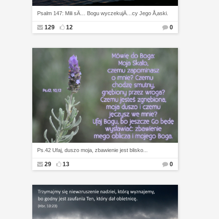
Psalm 147: Mili sÄ… Bogu wyczekujÄ…cy Jego Å‚aski.
129
12
0
Ps.42 Ufaj, duszo moja, zbawienie jest blisko...
29
13
0