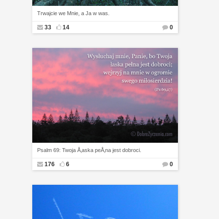
Trwajcie we Mnie, a Ja w was.
33
14
0
Psalm 69: Twoja Å‚aska peÅ‚na jest dobroci.
176
6
0