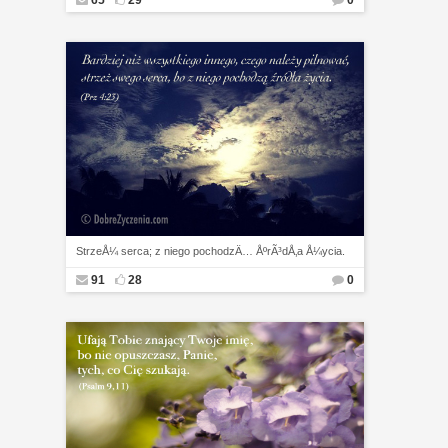
65
29
0
StrzeÅ¼ serca; z niego pochodzÄ… ÅºrÃ³dÅ‚a Å¼ycia.
91
28
0