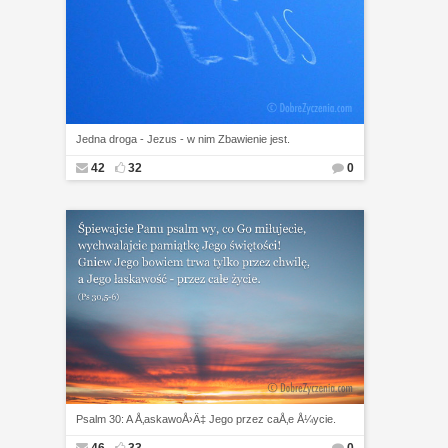
Jedna droga - Jezus - w nim Zbawienie jest.
42
32
0
Psalm 30: A Å‚askawoÅ›Ä‡ Jego przez caÅ‚e Å¼ycie.