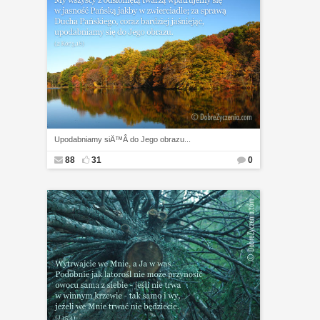
Upodabniamy siÄ™Â do Jego obrazu...
88
31
0