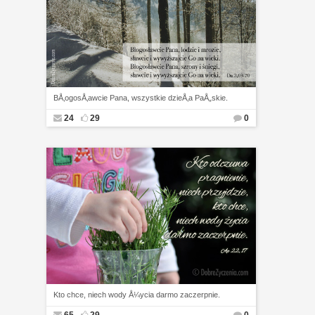
BÅ‚ogosÅ‚awcie Pana, wszystkie dzieÅ‚a PaÅ„skie.
24
29
0
Kto chce, niech wody Å¼ycia darmo zaczerpnie.