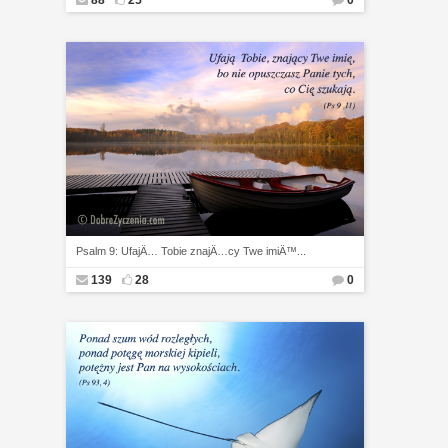
88
25
0
Psalm 9: UfajÄ… Tobie znajÄ…cy Twe imiÄ™...
139
28
0