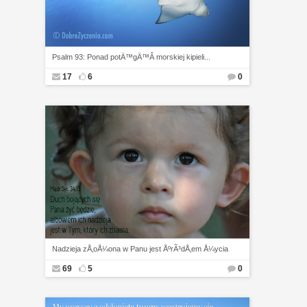
Psalm 93: Ponad potÄ™gÄ™Â morskiej kipieli...
17
6
0
Nadzieja zÅ‚oÅ¼ona w Panu jest ÅºrÃ³dÅ‚em Å¼ycia
69
5
0