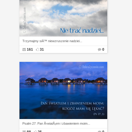
Trzymajmy siÄ™ niewzruszenie nadziei...
161
31
0
Psalm 27: Pan Å›wiatÅ‚em i zbawieniem moim...