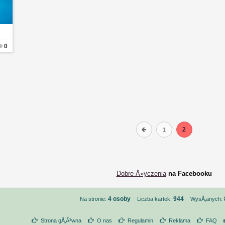
0
2
1
Dobre Å»yczenia
na Facebooku
4 osoby
944
Na stronie:
Liczba kartek:
WysÅ‚anych:
Strona gÅ‚Ã³wna
O nas
Regulamin
Reklama
FAQ