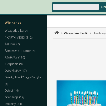
Wielkanoc
Wszystkie kartki
Wszystkie Kartki
Urodziny
:) KARTKI VIDEO (112)
Åšlubne (7)
Åšmieszne - Humor (4)
ÅšwiÄ™ta (186)
Cierpienie (9)
DziÄ™kujÄ™ (17)
DzieÅ„ ÅšwiÄ™tego Patryka
(4)
Dzieci (14)
Gratulacje (14)
Imieniny (24)