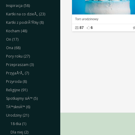
Inspiracja (58)
Kartki na co dzieÅ„ (23)
Tort urodzinowy
Kartki z podrÃ³Å¼y (8)
87
6
Kocham (48)
On (17)
Ona (68)
Pory roku (27)
Przepraszam (3)
PrzyjaÅºÅ„ (7)
Przyroda (8)
Religijne (91)
Spotkajmy siÄ™ (5)
TÄ™skniÄ™ (6)
Urodziny (21)
18-tka (1)
Dla niej (2)