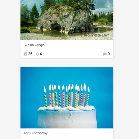
Skalna wyspa
26
4
0
Tort urodzinowy