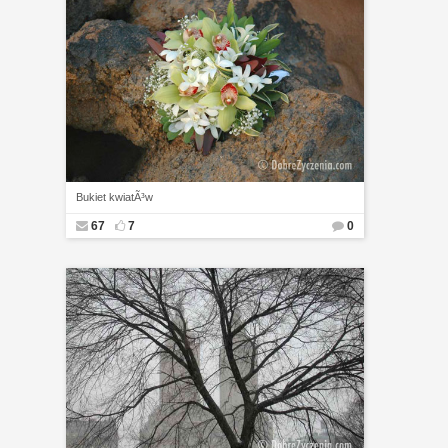
Bukiet kwiatÃ³w
67
7
0