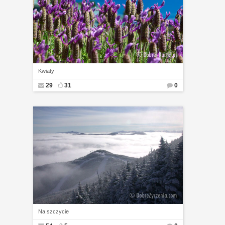
Kwiaty
29
31
0
Na szczycie