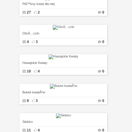
PiÄ™kny kwiat dla niej
27
2
0
ObrÄ…czki
4
3
0
Hawajskie Kwiaty
10
4
0
Bukiet kwiatÃ³w
9
3
0
Sielsko
11
4
0