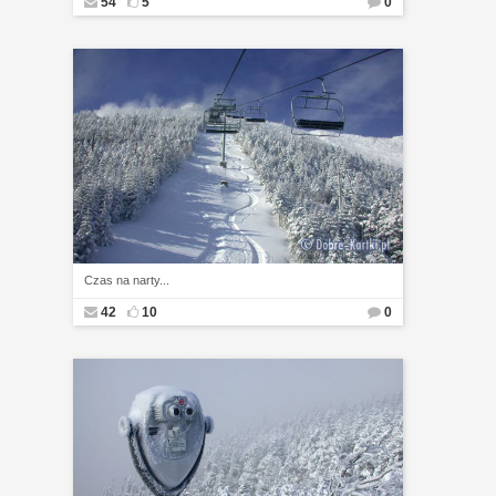
54
5
0
Czas na narty...
42
10
0