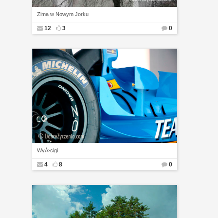
Zima w Nowym Jorku
12
3
0
WyÅ›cigi
4
8
0