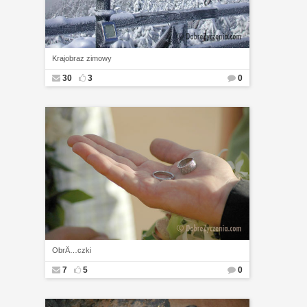
Krajobraz zimowy
30
3
0
ObrÄ…czki
7
5
0