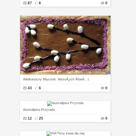
87
6
0
Wielkanocny Mazurek: WesoÅ‚ych ÅšwiÄ…t.
43
6
0
Australijska Przyroda
12
25
0