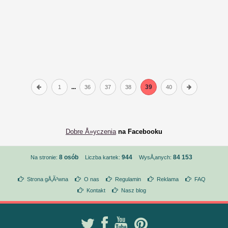
...
39
1
36
37
38
40
Dobre Å»yczenia
na Facebooku
8 osób
944
84 153
Na stronie:
Liczba kartek:
WysÅ‚anych:
Strona gÅ‚Ã³wna
O nas
Regulamin
Reklama
FAQ
Kontakt
Nasz blog