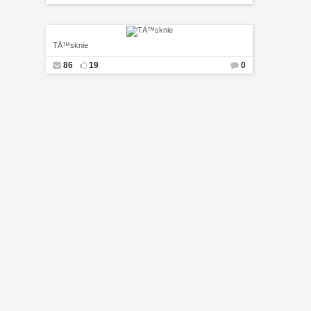
TÄ™sknie
86
19
0