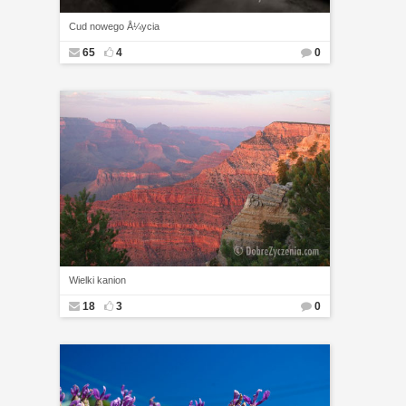
Cud nowego Å¼ycia
65
4
0
Wielki kanion
18
3
0