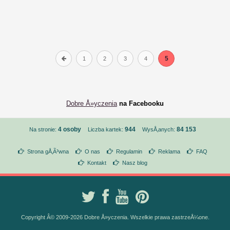
5
1
2
3
4
Dobre Å»yczenia
na Facebooku
4 osoby
944
84 153
Na stronie:
Liczba kartek:
WysÅ‚anych:
Strona gÅ‚Ã³wna
O nas
Regulamin
Reklama
FAQ
Kontakt
Nasz blog
Copyright Â© 2009-2026 Dobre Å»yczenia. Wszelkie prawa zastrzeÅ¼one.