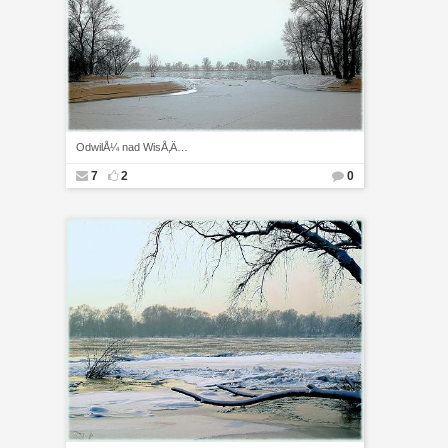
OdwilÅ¼ nad WisÅ‚Ä…
7
2
0