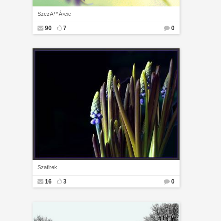
SzczÄ™Å›cie
90
7
0
Szafirek
16
3
0