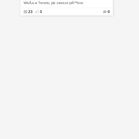
WisÅ‚a w Toruniu, jak zawsze piÄ™kna
23
3
0