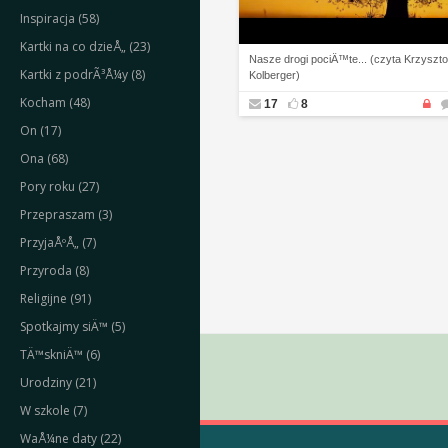
Inspiracja (58)
Kartki na co dzieÅ„ (23)
Nasze drogi pociÄ™te... (czyta Krzyszto
Kartki z podrÃ³Å¼y (8)
Kolberger)
Kocham (48)
17
8
On (17)
Ona (68)
Pory roku (27)
Przepraszam (3)
PrzyjaÅºÅ„ (7)
Przyroda (8)
Religijne (91)
Spotkajmy siÄ™ (5)
TÄ™skniÄ™ (6)
Urodziny (21)
W szkole (7)
WaÅ¼ne daty (22)