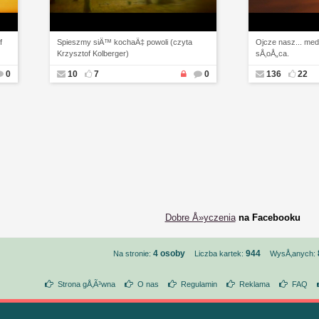
f
Spieszmy siÄ™ kochaÄ‡ powoli (czyta
Ojcze nasz... med
Krzysztof Kolberger)
sÅ‚oÅ„ca.
0
10
7
0
136
22
Dobre Å»yczenia
na Facebooku
4 osoby
944
Na stronie:
Liczba kartek:
WysÅ‚anych:
Strona gÅ‚Ã³wna
O nas
Regulamin
Reklama
FAQ