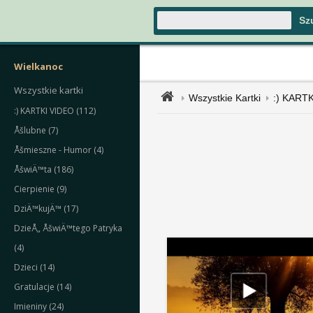
Wielkanoc
Wszystkie kartki
Wszystkie Kartki
:) KART
:) KARTKI VIDEO (112)
Åšlubne (7)
Åšmieszne - Humor (4)
ÅšwiÄ™ta (186)
Cierpienie (9)
DziÄ™kujÄ™ (17)
DzieÅ„ ÅšwiÄ™tego Patryka
(4)
Dzieci (14)
Gratulacje (14)
Imieniny (24)