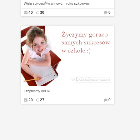
Wielu sukcesÃ³w w nowym roku szkolnym.
40
30
0
Trzymamy kciuki
20
27
0