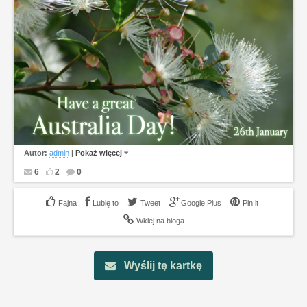
Autor:
admin
|
Pokaż więcej
6
2
0
Lubię to
Tweet
Google Plus
Pin it
Wklej na bloga
Wyślij tę kartkę