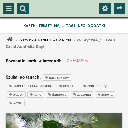
KARTKI
TEKSTY
NAJ...
TAGI
INFO
DODATKI
Wszystkie Kartki
ÅšwiÄ™ta
26 StyczeÅ„: Have a
Great Australia Day!
Pozostałe kartki w kategorii:
ÅšwiÄ™ta
Szukaj po tagach:
australia day
swieto narodowe australii
australia
26th january
ekartki
fajne
darmowe
zyczenia
zdjecia
wattle