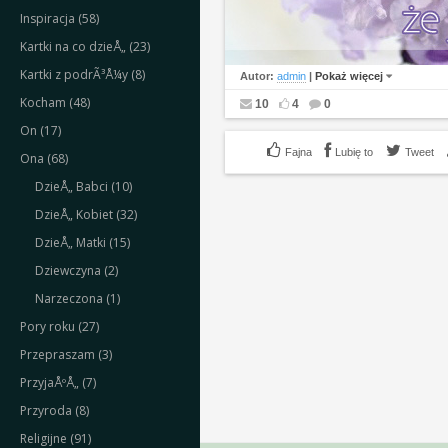
Inspiracja (58)
Kartki na co dzieÅ„ (23)
Kartki z podrÃ³Å¼y (8)
Autor:
admin
|
Pokaż więcej
Kocham (48)
10
4
0
On (17)
Lubię to
Tweet
Ona (68)
DzieÅ„ Babci (10)
DzieÅ„ Kobiet (32)
DzieÅ„ Matki (15)
Dziewczyna (2)
Narzeczona (1)
Pory roku (27)
Przepraszam (3)
PrzyjaÅºÅ„ (7)
Przyroda (8)
Religijne (91)