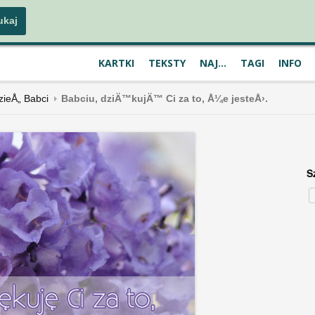
KARTKI
TEKSTY
NAJ...
TAGI
INFO
zieÅ„ Babci
Babciu, dziÄ™kujÄ™ Ci za to, Å¼e jesteÅ›.
S