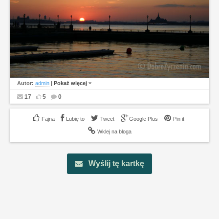
Autor:
admin
|
Pokaż więcej
17
5
0
Lubię to
Tweet
Google Plus
Pin it
Wklej na bloga
Wyślij tę kartkę