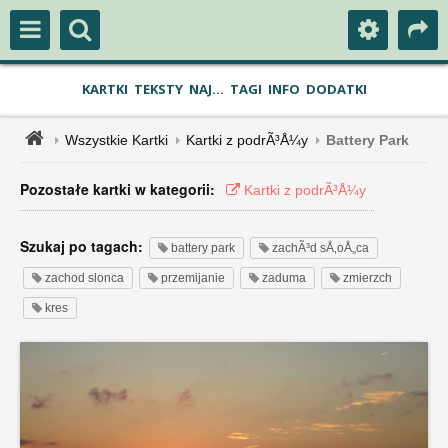
KARTKI
TEKSTY
NAJ...
TAGI
INFO
DODATKI
Wszystkie Kartki
Kartki z podrÃ³Å¼y
Battery Park
Pozostałe kartki w kategorii:
Kartki z podrÃ³Å¼y
Szukaj po tagach:
battery park
zachÃ³d sÅ‚oÅ„ca
zachod slonca
przemijanie
zaduma
zmierzch
kres