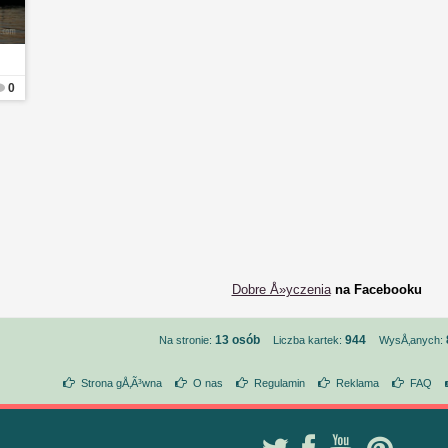
0
Dobre Å»yczenia
na Facebooku
13 osób
944
Na stronie:
Liczba kartek:
WysÅ‚anych:
Strona gÅ‚Ã³wna
O nas
Regulamin
Reklama
FAQ