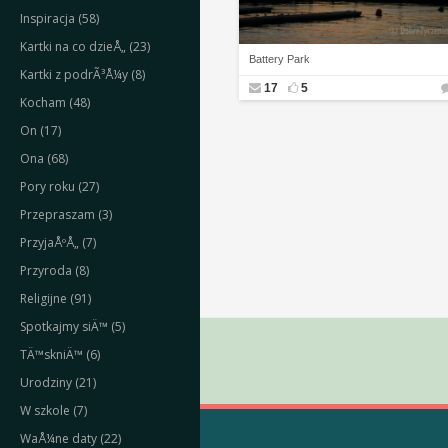
Inspiracja (58)
Kartki na co dzieÅ„ (23)
Battery Park
Kartki z podrÃ³Å¼y (8)
17
5
Kocham (48)
On (17)
Ona (68)
Pory roku (27)
Przepraszam (3)
PrzyjaÅºÅ„ (7)
Przyroda (8)
Religijne (91)
Spotkajmy siÄ™ (5)
TÄ™skniÄ™ (6)
Urodziny (21)
W szkole (7)
WaÅ¼ne daty (22)