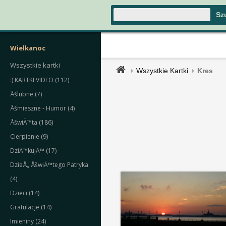
Wielkanoc
Wszystkie kartki
Wszystkie Kartki
Kres
:) KARTKI VIDEO (112)
Åšlubne (7)
Åšmieszne - Humor (4)
ÅšwiÄ™ta (186)
Cierpienie (9)
DziÄ™kujÄ™ (17)
DzieÅ„ ÅšwiÄ™tego Patryka
(4)
Dzieci (14)
Gratulacje (14)
Imieniny (24)