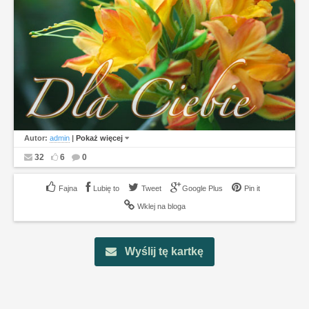
Autor:
admin
|
Pokaż więcej
32
6
0
Lubię to
Tweet
Google Plus
Pin it
Wklej na bloga
Wyślij tę kartkę