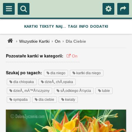
KARTKI
TEKSTY
NAJ...
TAGI
INFO
DODATKI
Wszystkie Kartki
On
Dla Ciebie
Pozostałe kartki w kategorii:
On
Szukaj po tagach:
dla niego
kartki dla niego
dla chlopaka
dzieÅ„ chÅ‚opaka
dzieÅ„ mÄ™Å¼czyzny
sÅ‚odkiego Å¼ycia
lubie
sympatia
dla ciebie
kwiaty