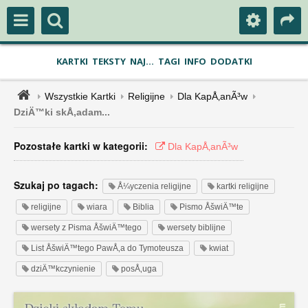
KARTKI
TEKSTY
NAJ...
TAGI
INFO
DODATKI
Wszystkie Kartki
Religijne
Dla KapÅ‚anÃ³w
DziÄ™ki skÅ‚adam...
Pozostałe kartki w kategorii:
Dla KapÅ‚anÃ³w
Szukaj po tagach:
Å¼yczenia religijne
kartki religijne
religijne
wiara
Biblia
Pismo ÅšwiÄ™te
wersety z Pisma ÅšwiÄ™tego
wersety biblijne
List ÅšwiÄ™tego PawÅ‚a do Tymoteusza
kwiat
dziÄ™kczynienie
posÅ‚uga