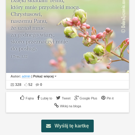
Autor:
admin
|
Pokaż więcej
328
52
0
Lubię to
Tweet
Google Plus
Pin it
Wklej na bloga
Wyślij tę kartkę