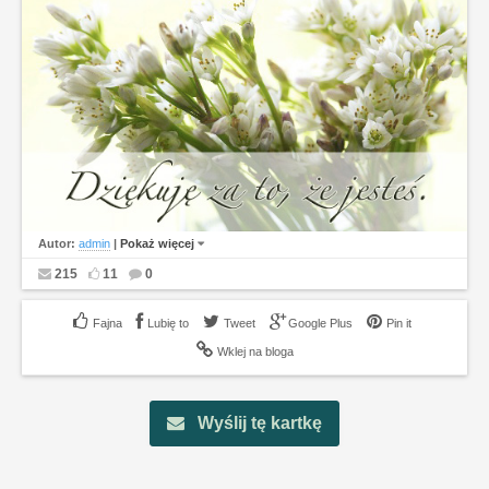
Autor:
admin
|
Pokaż więcej
215
11
0
Lubię to
Tweet
Google Plus
Pin it
Wklej na bloga
Wyślij tę kartkę