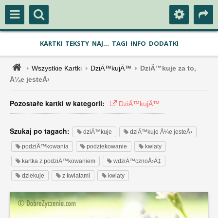
KARTKI
TEKSTY
NAJ...
TAGI
INFO
DODATKI
Wszystkie Kartki
DziÄ™kujÄ™
DziÄ™kuje za to,
Å¼e jesteÅ›
Pozostałe kartki w kategorii:
DziÄ™kujÄ™
Szukaj po tagach:
dziÄ™kuje
dziÄ™kuje Å¼e jesteÅ›
podziÄ™kowania
podziekowanie
kwiaty
kartka z podziÄ™kowaniem
wdziÄ™cznoÅ›Ä‡
dziekuje
z kwiatami
kwiaty