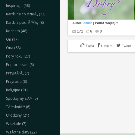
Inspiracja (58)
Kartki na co dzieÅ„ (23)
Kartki z podrÃ³Å¼y (8)
Autor:
admin
|
Pokaż więcej
Kocham (48)
171
6
0
On (17)
Lubię to
Tweet
Ona (68)
Pory roku (27)
Przepraszam (3)
PrzyjaÅºÅ„ (7)
Przyroda (8)
Religijne (91)
Spotkajmy siÄ™ (5)
TÄ™skniÄ™ (6)
Urodziny (21)
W szkole (7)
WaÅ¼ne daty (22)