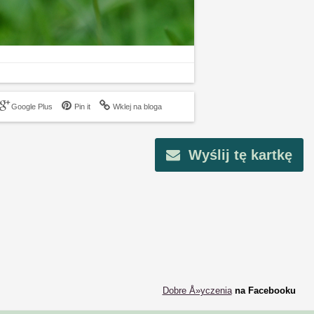
Google Plus
Pin it
Wklej na bloga
Wyślij tę kartkę
Dobre Å»yczenia
na Facebooku