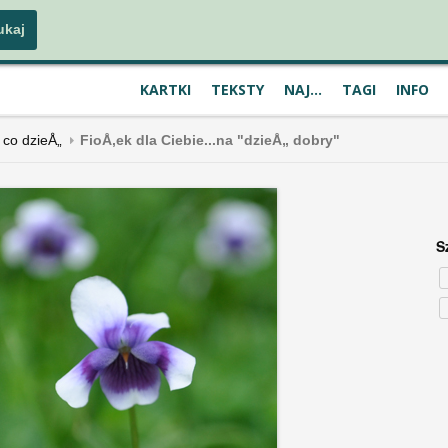
KARTKI
TEKSTY
NAJ...
TAGI
INFO
 co dzieÅ„
FioÅ‚ek dla Ciebie...na "dzieÅ„ dobry"
S