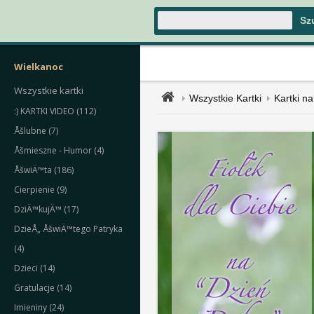
Wielkanoc
Wszystkie kartki
Wszystkie Kartki
Kartki na
:) KARTKI VIDEO (112)
Åšlubne (7)
Åšmieszne - Humor (4)
ÅšwiÄ™ta (186)
Cierpienie (9)
DziÄ™kujÄ™ (17)
DzieÅ„ ÅšwiÄ™tego Patryka
(4)
Dzieci (14)
Gratulacje (14)
Imieniny (24)