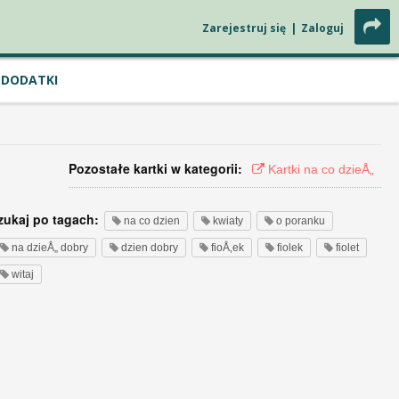
Zarejestruj się
|
Zaloguj
DODATKI
Pozostałe kartki w kategorii:
Kartki na co dzieÅ„
zukaj po tagach:
na co dzien
kwiaty
o poranku
na dzieÅ„ dobry
dzien dobry
fioÅ‚ek
fiolek
fiolet
witaj