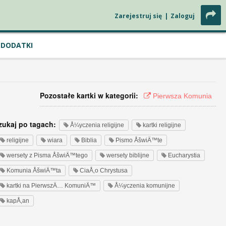
Zarejestruj się
|
Zaloguj
DODATKI
Pozostałe kartki w kategorii:
Pierwsza Komunia
zukaj po tagach:
Å¼yczenia religijne
kartki religijne
religijne
wiara
Biblia
Pismo ÅšwiÄ™te
wersety z Pisma ÅšwiÄ™tego
wersety biblijne
Eucharystia
Komunia ÅšwiÄ™ta
CiaÅ‚o Chrystusa
kartki na PierwszÄ… KomuniÄ™
Å¼yczenia komunijne
kapÅ‚an