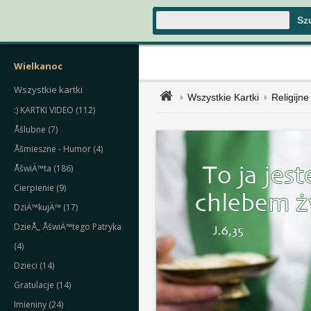
Wielkanoc
Wszystkie kartki
Wszystkie Kartki
Religijne
:) KARTKI VIDEO (112)
Åšlubne (7)
Åšmieszne - Humor (4)
ÅšwiÄ™ta (186)
Cierpienie (9)
DziÄ™kujÄ™ (17)
DzieÅ„ ÅšwiÄ™tego Patryka
(4)
Dzieci (14)
Gratulacje (14)
Imieniny (24)