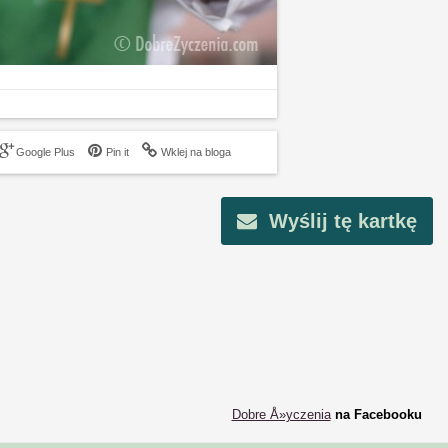
Google Plus
Pin it
Wklej na bloga
Wyślij tę kartkę
Dobre Å»yczenia
na Facebooku