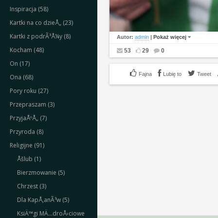
Inspiracja (58)
Kartki na co dzieÅ„ (23)
Kartki z podrÃ³Å¼y (8)
Autor:
admin
|
Pokaż więcej
Kocham (48)
53
29
0
On (17)
Lubię to
Tweet
Ona (68)
Pory roku (27)
Przepraszam (3)
PrzyjaÅºÅ„ (7)
Przyroda (8)
Religijne (91)
Åšlub (1)
Bierzmowanie (5)
Chrzest (3)
Dla KapÅ‚anÃ³w (5)
KsiÄ™gi MÄ…droÅ›ciowe