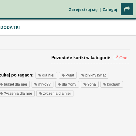
Zarejestruj się
|
Zaloguj
DODATKI
Pozostałe kartki w kategorii:
Ona
zukaj po tagach:
dla niej
kwiat
pi?kny kwiat
bukiet dla niej
mi?o??
dla ?ony
?ona
kocham
?yczenia dla niej
zyczenia dla niej