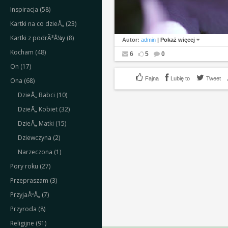
Inspiracja (58)
Kartki na co dzieÅ„ (23)
Kartki z podrÃ³Å¼y (8)
Autor:
admin
|
Pokaż więcej
Kocham (48)
6
5
0
On (17)
Lubię to
Tweet
Ona (68)
DzieÅ„ Babci (10)
DzieÅ„ Kobiet (32)
DzieÅ„ Matki (15)
Dziewczyna (2)
Narzeczona (1)
Pory roku (27)
Przepraszam (3)
PrzyjaÅºÅ„ (7)
Przyroda (8)
Religijne (91)