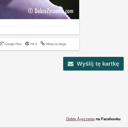
Google Plus
Pin it
Wklej na bloga
Wyślij tę kartkę
Dobre Å»yczenia
na Facebooku