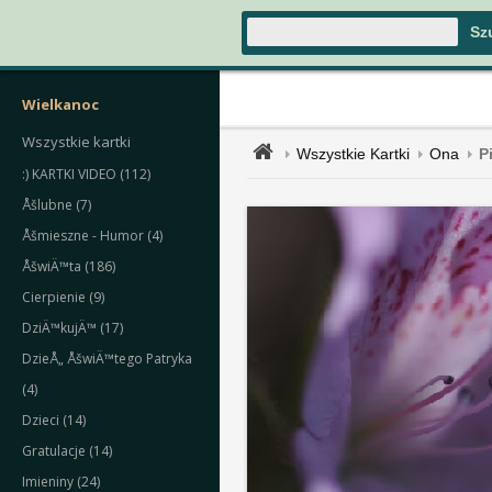
Wielkanoc
Wszystkie kartki
Wszystkie Kartki
Ona
P
:) KARTKI VIDEO (112)
Åšlubne (7)
Åšmieszne - Humor (4)
ÅšwiÄ™ta (186)
Cierpienie (9)
DziÄ™kujÄ™ (17)
DzieÅ„ ÅšwiÄ™tego Patryka
(4)
Dzieci (14)
Gratulacje (14)
Imieniny (24)