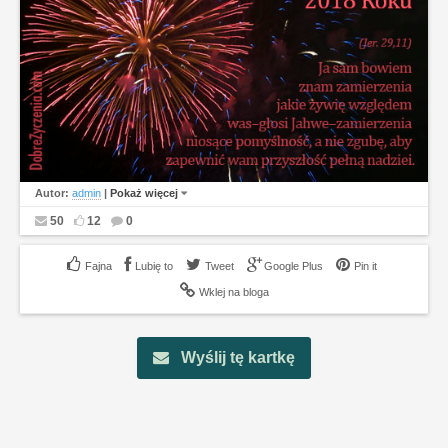
Autor:
admin
|
Pokaż więcej
50
12
0
Lubię to
Tweet
Google Plus
Pin it
Wklej na bloga
Wyślij tę kartkę