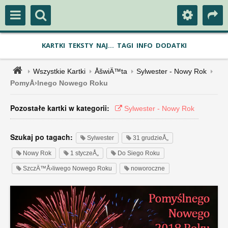
KARTKI
TEKSTY
NAJ...
TAGI
INFO
DODATKI
Wszystkie Kartki
ÅšwiÄ™ta
Sylwester - Nowy Rok
PomyÅ›lnego Nowego Roku
Pozostałe kartki w kategorii:
Sylwester - Nowy Rok
Szukaj po tagach:
Sylwester
31 grudzieÅ„
Nowy Rok
1 styczeÅ„
Do Siego Roku
SzczÄ™Å›liwego Nowego Roku
noworoczne