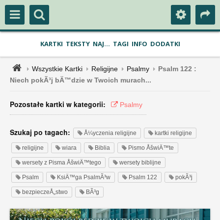
KARTKI
TEKSTY
NAJ...
TAGI
INFO
DODATKI
Wszystkie Kartki
Religijne
Psalmy
Psalm 122 :
Niech pokÃ³j bÄ™dzie w Twoich murach...
Pozostałe kartki w kategorii:
Psalmy
Szukaj po tagach:
Å¼yczenia religijne
kartki religijne
religijne
wiara
Biblia
Pismo ÅšwiÄ™te
wersety z Pisma ÅšwiÄ™tego
wersety biblijne
Psalm
KsiÄ™ga PsalmÃ³w
Psalm 122
pokÃ³j
bezpieczeÅ„stwo
BÃ³g