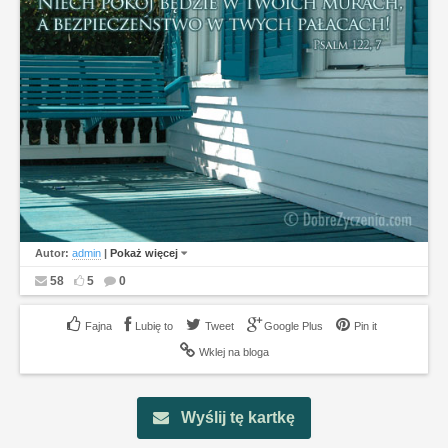
Autor:
admin
|
Pokaż więcej
58
5
0
Lubię to
Tweet
Google Plus
Pin it
Wklej na bloga
Wyślij tę kartkę