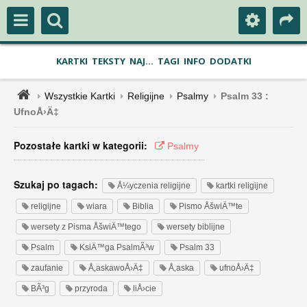
KARTKI
TEKSTY
NAJ...
TAGI
INFO
DODATKI
Wszystkie Kartki
Religijne
Psalmy
Psalm 33 :
UfnoÅ›Ä‡
Pozostałe kartki w kategorii:
Psalmy
Szukaj po tagach:
Å¼yczenia religijne
kartki religijne
religijne
wiara
Biblia
Pismo ÅšwiÄ™te
wersety z Pisma ÅšwiÄ™tego
wersety biblijne
Psalm
KsiÄ™ga PsalmÃ³w
Psalm 33
zaufanie
Å‚askawoÅ›Ä‡
Å‚aska
ufnoÅ›Ä‡
BÃ³g
przyroda
liÅ›cie