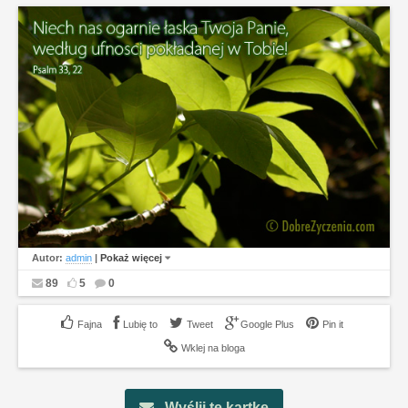
Autor:
admin
|
Pokaż więcej
89
5
0
Lubię to
Tweet
Google Plus
Pin it
Wklej na bloga
Wyślij tę kartkę