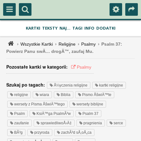
KARTKI
TEKSTY
NAJ...
TAGI
INFO
DODATKI
Wszystkie Kartki
Religijne
Psalmy
Psalm 37:
Powierz Panu swÄ… drogÄ™, zaufaj Mu.
Pozostałe kartki w kategorii:
Psalmy
Szukaj po tagach:
Å¼yczenia religijne
kartki religijne
religijne
wiara
Biblia
Pismo ÅšwiÄ™te
wersety z Pisma ÅšwiÄ™tego
wersety biblijne
Psalm
KsiÄ™ga PsalmÃ³w
Psalm 37
zaufanie
sprawiedliwoÅ›Ä‡
pragnienia
serce
BÃ³g
przyroda
zachÃ³d sÅ‚oÅ„ca