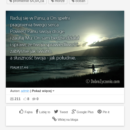
promienie sÅ‚oÅ„ca
morze
ocean
Autor:
admin
|
Pokaż więcej
211
8
0
Lubię to
Tweet
Google Plus
Pin it
Wklej na bloga