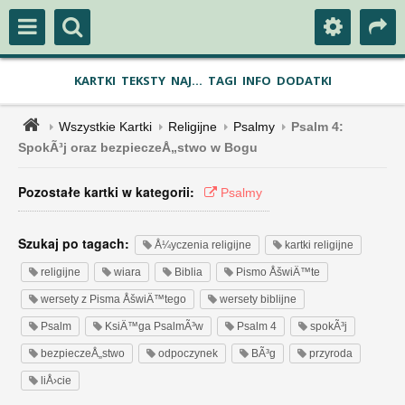
KARTKI
TEKSTY
NAJ...
TAGI
INFO
DODATKI
Wszystkie Kartki
Religijne
Psalmy
Psalm 4:
SpokÃ³j oraz bezpieczeÅ„stwo w Bogu
Pozostałe kartki w kategorii:
Psalmy
Szukaj po tagach:
Å¼yczenia religijne
kartki religijne
religijne
wiara
Biblia
Pismo ÅšwiÄ™te
wersety z Pisma ÅšwiÄ™tego
wersety biblijne
Psalm
KsiÄ™ga PsalmÃ³w
Psalm 4
spokÃ³j
bezpieczeÅ„stwo
odpoczynek
BÃ³g
przyroda
liÅ›cie