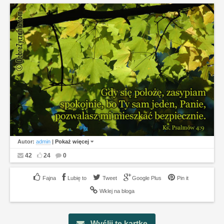
Autor:
admin
|
Pokaż więcej
42
24
0
Lubię to
Tweet
Google Plus
Pin it
Wklej na bloga
Wyślij tę kartkę