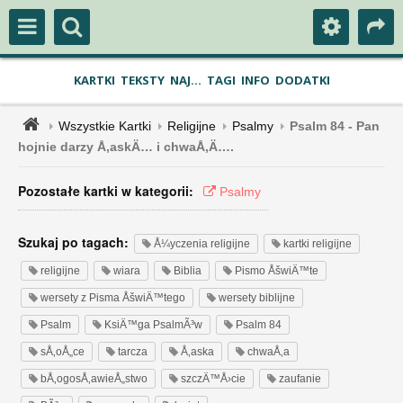
KARTKI
TEKSTY
NAJ...
TAGI
INFO
DODATKI
Wszystkie Kartki
Religijne
Psalmy
Psalm 84 - Pan
hojnie darzy Å‚askÄ… i chwaÅ‚Ä….
Pozostałe kartki w kategorii:
Psalmy
Szukaj po tagach:
Å¼yczenia religijne
kartki religijne
religijne
wiara
Biblia
Pismo ÅšwiÄ™te
wersety z Pisma ÅšwiÄ™tego
wersety biblijne
Psalm
KsiÄ™ga PsalmÃ³w
Psalm 84
sÅ‚oÅ„ce
tarcza
Å‚aska
chwaÅ‚a
bÅ‚ogosÅ‚awieÅ„stwo
szczÄ™Å›cie
zaufanie