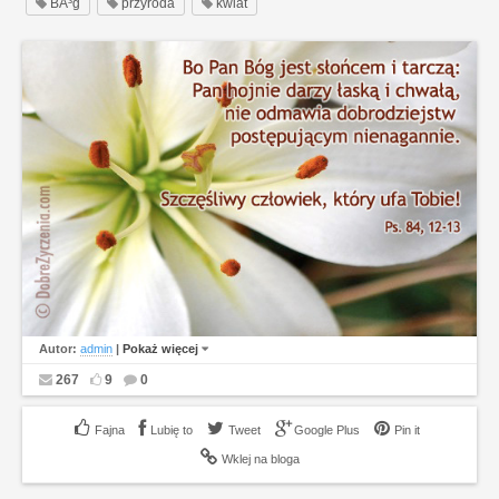
BÃ³g
przyroda
kwiat
Autor:
admin
|
Pokaż więcej
267
9
0
Lubię to
Tweet
Google Plus
Pin it
Wklej na bloga