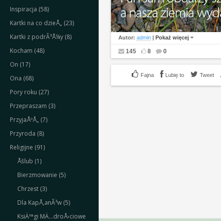
Inspiracja (58)
Kartki na co dzieÅ„ (23)
Kartki z podrÃ³Å¼y (8)
Autor:
admin
|
Pokaż więcej
Kocham (48)
145
8
0
On (17)
Lubię to
Tweet
Ona (68)
Pory roku (27)
Przepraszam (3)
PrzyjaÅºÅ„ (7)
Przyroda (8)
Religijne (91)
Åšlub (1)
Bierzmowanie (5)
Chrzest (3)
Dla KapÅ‚anÃ³w (5)
KsiÄ™gi MÄ…droÅ›ciowe