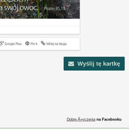
Google Plus
Pin it
Wklej na bloga
Wyślij tę kartkę
Dobre Å»yczenia
na Facebooku