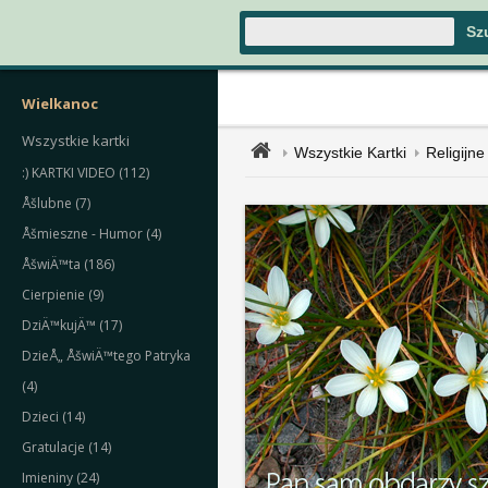
Wielkanoc
Wszystkie kartki
Wszystkie Kartki
Religijne
:) KARTKI VIDEO (112)
Åšlubne (7)
Åšmieszne - Humor (4)
ÅšwiÄ™ta (186)
Cierpienie (9)
DziÄ™kujÄ™ (17)
DzieÅ„ ÅšwiÄ™tego Patryka
(4)
Dzieci (14)
Gratulacje (14)
Imieniny (24)