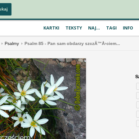
KARTKI
TEKSTY
NAJ...
TAGI
INFO
Psalmy
Psalm 85 - Pan sam obdarzy szczÄ™Å›ciem...
S