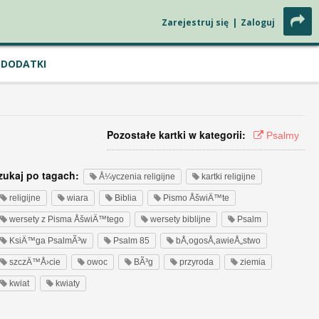
Zarejestruj się
|
Zaloguj
DODATKI
Pozostałe kartki w kategorii:
Psalmy
zukaj po tagach:
Å¼yczenia religijne
kartki religijne
religijne
wiara
Biblia
Pismo ÅšwiÄ™te
wersety z Pisma ÅšwiÄ™tego
wersety biblijne
Psalm
KsiÄ™ga PsalmÃ³w
Psalm 85
bÅ‚ogosÅ‚awieÅ„stwo
szczÄ™Å›cie
owoc
BÃ³g
przyroda
ziemia
kwiat
kwiaty