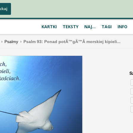
KARTKI
TEKSTY
NAJ...
TAGI
INFO
Psalmy
Psalm 93: Ponad potÄ™gÄ™Â morskiej kipieli...
S