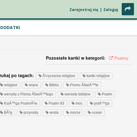
Zarejestruj się
|
Zaloguj
DODATKI
Pozostałe kartki w kategorii:
Psalmy
zukaj po tagach:
Å¼yczenia religijne
kartki religijne
religijne
wiara
Biblia
Pismo ÅšwiÄ™te
wersety z Pisma ÅšwiÄ™tego
wersety biblijne
Psalm
KsiÄ™ga PsalmÃ³w
Psalm 93
moc
potÄ™ga
BÃ³g
przyroda
woda
morze
ocean