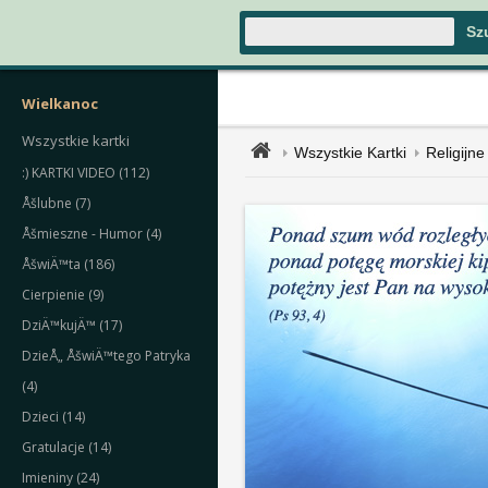
Wielkanoc
Wszystkie kartki
Wszystkie Kartki
Religijne
:) KARTKI VIDEO (112)
Åšlubne (7)
Åšmieszne - Humor (4)
ÅšwiÄ™ta (186)
Cierpienie (9)
DziÄ™kujÄ™ (17)
DzieÅ„ ÅšwiÄ™tego Patryka
(4)
Dzieci (14)
Gratulacje (14)
Imieniny (24)