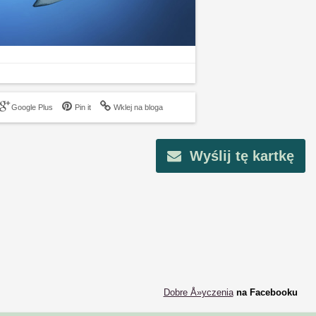
Google Plus
Pin it
Wklej na bloga
Wyślij tę kartkę
Dobre Å»yczenia
na Facebooku