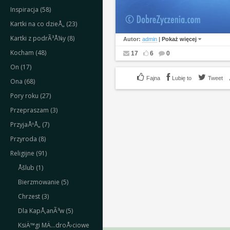
Inspiracja (58)
Kartki na co dzieÅ„ (23)
Kartki z podrÃ³Å¼y (8)
Autor:
admin
|
Pokaż więcej
Kocham (48)
17
6
0
On (17)
Lubię to
Tweet
Ona (68)
Pory roku (27)
Przepraszam (3)
PrzyjaÅºÅ„ (7)
Przyroda (8)
Religijne (91)
Åšlub (1)
Bierzmowanie (5)
Chrzest (3)
Dla KapÅ‚anÃ³w (5)
KsiÄ™gi MÄ…droÅ›ciowe