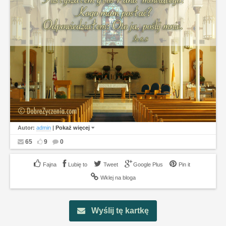
Autor:
admin
|
Pokaż więcej
65
9
0
Lubię to
Tweet
Google Plus
Pin it
Wklej na bloga
Wyślij tę kartkę