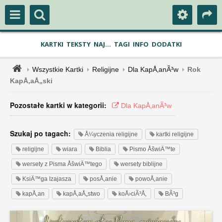
KARTKI
TEKSTY
NAJ...
TAGI
INFO
DODATKI
Wszystkie Kartki
Religijne
Dla KapÅ‚anÃ³w
Rok
KapÅ‚aÅ„ski
Pozostałe kartki w kategorii:
Dla KapÅ‚anÃ³w
Szukaj po tagach:
Å¼yczenia religijne
kartki religijne
religijne
wiara
Biblia
Pismo ÅšwiÄ™te
wersety z Pisma ÅšwiÄ™tego
wersety biblijne
KsiÄ™ga Izajasza
posÅ‚anie
powoÅ‚anie
kapÅ‚an
kapÅ‚aÅ„stwo
koÅ›ciÃ³Å‚
BÃ³g