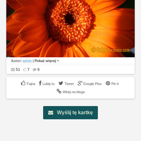
Autor:
admin
|
Pokaż więcej
51
7
0
Lubię to
Tweet
Google Plus
Pin it
Wklej na bloga
Wyślij tę kartkę