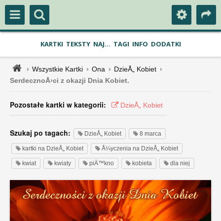
KARTKI
TEKSTY
NAJ...
TAGI
INFO
DODATKI
Wszystkie Kartki
Ona
DzieÅ„ Kobiet
SerdecznoÅ›ci z okazji Dnia Kobiet.
Pozostałe kartki w kategorii:
DzieÅ„ Kobiet
Szukaj po tagach:
DzieÅ„ Kobiet
8 marca
kartki na DzieÅ„ Kobiet
Å¼yczenia na DzieÅ„ Kobiet
kwiat
kwiaty
piÄ™kno
kobieta
dla niej