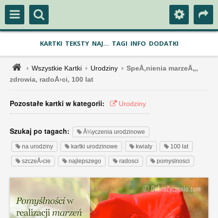
KARTKI
TEKSTY
NAJ...
TAGI
INFO
DODATKI
Wszystkie Kartki
Urodziny
SpeÅ‚nienia marzeÅ„,
zdrowia, radoÅ›ci, 100 lat
Pozostałe kartki w kategorii:
Urodziny
Szukaj po tagach:
Å¼yczenia urodzinowe
na urodziny
kartki urodzinowe
kwiaty
100 lat
szczeÅ›cie
najlepszego
radosci
pomyslnosci