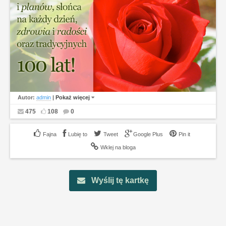
Autor:
admin
|
Pokaż więcej
475
108
0
Lubię to
Tweet
Google Plus
Pin it
Wklej na bloga
Wyślij tę kartkę