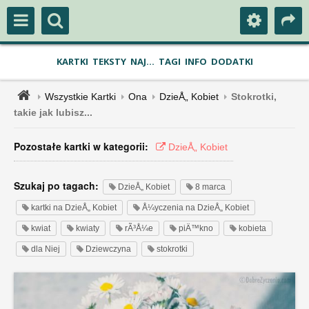
KARTKI
TEKSTY
NAJ...
TAGI
INFO
DODATKI
Wszystkie Kartki
Ona
DzieÅ„ Kobiet
Stokrotki,
takie jak lubisz...
Pozostałe kartki w kategorii:
DzieÅ„ Kobiet
Szukaj po tagach:
DzieÅ„ Kobiet
8 marca
kartki na DzieÅ„ Kobiet
Å¼yczenia na DzieÅ„ Kobiet
kwiat
kwiaty
rÃ³Å¼e
piÄ™kno
kobieta
dla Niej
Dziewczyna
stokrotki