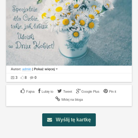
Autor:
admin
|
Pokaż więcej
3
8
0
Lubię to
Tweet
Google Plus
Pin it
Wklej na bloga
Wyślij tę kartkę