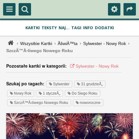
KARTKI
TEKSTY
NAJ...
TAGI
INFO
DODATKI
Wszystkie Kartki
ÅšwiÄ™ta
Sylwester - Nowy Rok
SzczÄ™Å›liwego Nowego Roku
Pozostałe kartki w kategorii:
Sylwester - Nowy Rok
Szukaj po tagach:
Sylwester
31 grudzieÅ„
Nowy Rok
1 styczeÅ„
Do Siego Roku
SzczÄ™Å›liwego Nowego Roku
noworoczne