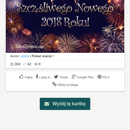
Autor:
admin
|
Pokaż więcej
364
42
0
Lubię to
Tweet
Google Plus
Pin it
Wklej na bloga
Wyślij tę kartkę