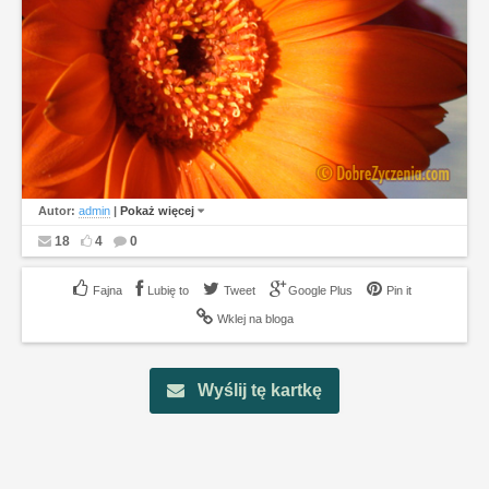
Autor:
admin
|
Pokaż więcej
18
4
0
Lubię to
Tweet
Google Plus
Pin it
Wklej na bloga
Wyślij tę kartkę