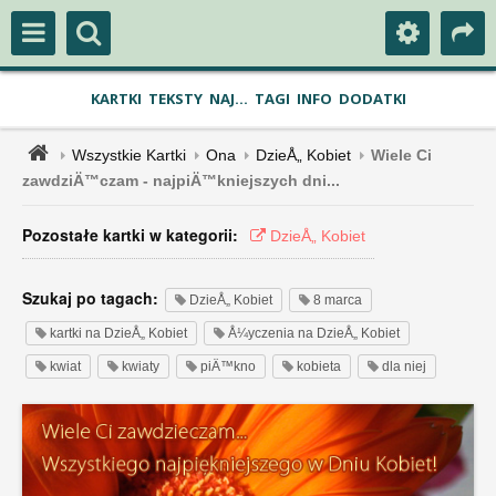
KARTKI
TEKSTY
NAJ...
TAGI
INFO
DODATKI
Wszystkie Kartki
Ona
DzieÅ„ Kobiet
Wiele Ci
zawdziÄ™czam - najpiÄ™kniejszych dni...
Pozostałe kartki w kategorii:
DzieÅ„ Kobiet
Szukaj po tagach:
DzieÅ„ Kobiet
8 marca
kartki na DzieÅ„ Kobiet
Å¼yczenia na DzieÅ„ Kobiet
kwiat
kwiaty
piÄ™kno
kobieta
dla niej