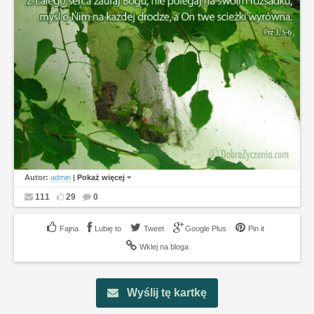
Autor:
admin
|
Pokaż więcej
111
29
0
Lubię to
Tweet
Google Plus
Pin it
Wklej na bloga
Wyślij tę kartkę