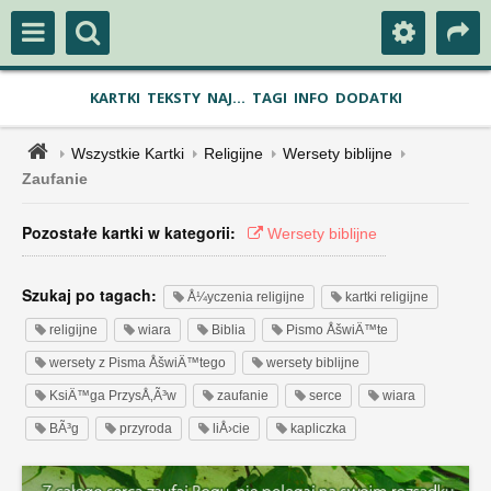
KARTKI
TEKSTY
NAJ...
TAGI
INFO
DODATKI
Wszystkie Kartki
Religijne
Wersety biblijne
Zaufanie
Pozostałe kartki w kategorii:
Wersety biblijne
Szukaj po tagach:
Å¼yczenia religijne
kartki religijne
religijne
wiara
Biblia
Pismo ÅšwiÄ™te
wersety z Pisma ÅšwiÄ™tego
wersety biblijne
KsiÄ™ga PrzysÅ‚Ã³w
zaufanie
serce
wiara
BÃ³g
przyroda
liÅ›cie
kapliczka