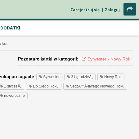
Zarejestruj się
|
Zaloguj
DODATKI
oku
Pozostałe kartki w kategorii:
Sylwester - Nowy Rok
zukaj po tagach:
Sylwester
31 grudzieÅ„
Nowy Rok
1 styczeÅ„
Do Siego Roku
SzczÄ™Å›liwego Nowego Roku
noworoczne