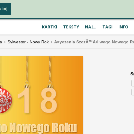
KARTKI
TEKSTY
NAJ...
TAGI
INFO
a
Sylwester - Nowy Rok
Å»yczenia SzczÄ™Å›liwego Nowego R
S