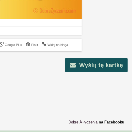
Google Plus
Pin it
Wklej na bloga
Wyślij tę kartkę
Dobre Å»yczenia
na Facebooku