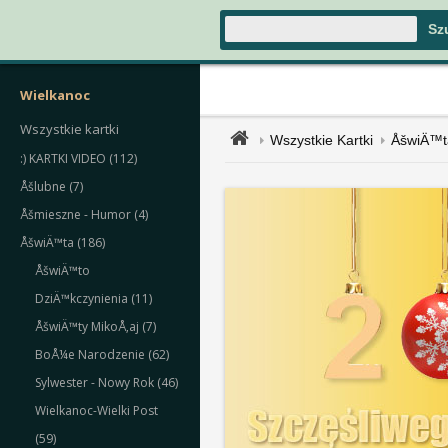
Wielkanoc
Wszystkie kartki
Wszystkie Kartki
ÅšwiÄ™t
:) KARTKI VIDEO (112)
Åšlubne (7)
Åšmieszne - Humor (4)
ÅšwiÄ™ta (186)
ÅšwiÄ™to
DziÄ™kczynienia (11)
ÅšwiÄ™ty MikoÅ‚aj (7)
BoÅ¼e Narodzenie (62)
Sylwester - Nowy Rok (46)
Wielkanoc-Wielki Post
(59)