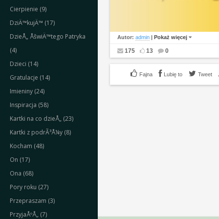
Cierpienie (9)
DziÄ™kujÄ™ (17)
DzieÅ„ ÅšwiÄ™tego Patryka
Autor:
admin
|
Pokaż więcej
(4)
175
13
0
Dzieci (14)
Lubię to
Tweet
Gratulacje (14)
Imieniny (24)
Inspiracja (58)
Kartki na co dzieÅ„ (23)
Kartki z podrÃ³Å¼y (8)
Kocham (48)
On (17)
Ona (68)
Pory roku (27)
Przepraszam (3)
PrzyjaÅºÅ„ (7)