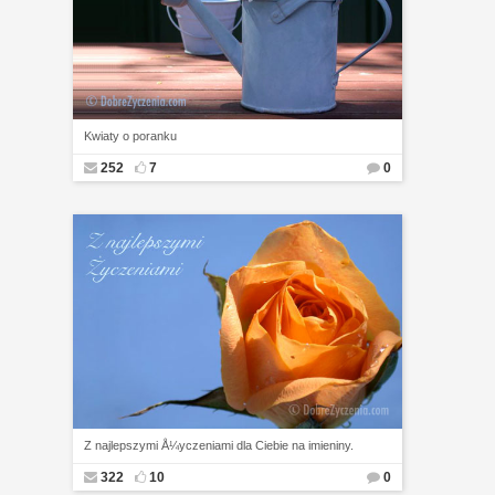
Kwiaty o poranku
252
7
0
Z najlepszymi Å¼yczeniami dla Ciebie na imieniny.
322
10
0