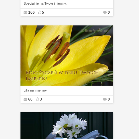
Specjalnie na Twoje imieniny.
166
5
0
Lilia na imieniny
60
3
0