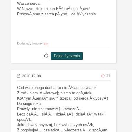
Wasze serca.
W Nowym Roku niech BÃ³g bÅ‚ogosÅ‚awi!
PrzesyÅ‚amy z serca pÅ‚ynÄ…ce Å¼yczenia.
Dodał użytkownik:
jim
11
2010-12-08
Cud wcielonego ducha- to nie Å¼aden kwiatek
Z roÅ›liniarni Å›wiatowej; pismo to opÅ‚atek,
KtÃ³rym Å‚amaÄ‡ siÄ™ trzeba i od serca Å¼yczyÄ‡
Do siego roku.
Prawdy- nie szermowaÄ‡, krzyczeÄ‡
Lecz caÅ‚Ä… siÅ‚Ä… dziaÅ‚aÄ‡, dziaÅ‚aÄ‡ w taki
sposÃ³b,
Jako dawny obyczaj, bez wyborczych osÃ³b,
Z bogobojnÄ… czeladkÄ… wieczerzajÄ…c spoÅ‚em