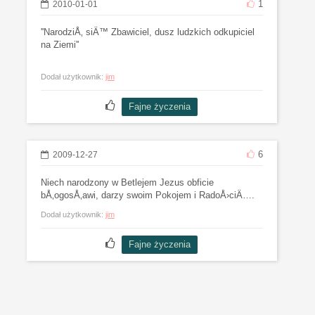
1
2010-01-01
''NarodziÅ‚ siÄ™ Zbawiciel, dusz ludzkich odkupiciel
na Ziemi''
Dodał użytkownik:
jim
6
2009-12-27
Niech narodzony w Betlejem Jezus obficie
bÅ‚ogosÅ‚awi, darzy swoim Pokojem i RadoÅ›ciÄ….
Dodał użytkownik:
jim