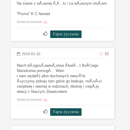
Na sianie z wÅ‚asnej Å‚Ä…ki i za wÅ‚asnym stoÅ‚em.
''Pismo'' K.C.Norwid
Dodał użytkownik:
jim
10
2010-01-10
Niech bÅ‚ogosÅ‚awieÅ„stwa ÅšwiÄ…t BoÅ¼ego
Narodzenia pomogÄ… Wam
i nam wydaÄ‡ plon duchowych owocÃ³w.
Å»yczymy pokoju tam gdzie go brakuje, miÅ‚oÅ›ci
cierpliwej i wiernej w rodzinach, bliskiej i ciepÅ‚ej
relacji z Naszym Zbawicielem.
Dodał użytkownik:
jim