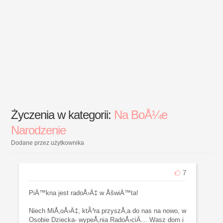
Życzenia w kategorii:
Na BoÅ¼e
Narodzenie
Dodane przez użytkownika
7
PiÄ™kna jest radoÅ›Ä‡ w ÅšwiÄ™ta!
Niech MiÅ‚oÅ›Ä‡, ktÃ³ra przyszÅ‚a do nas na nowo, w
Osobie Dziecka- wypeÅ‚nia RadoÅ›ciÄ… Wasz dom i