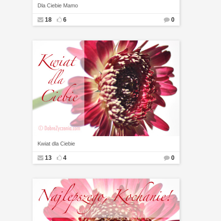
Dla Ciebie Mamo
18
6
0
Kwiat dla Ciebie
13
4
0