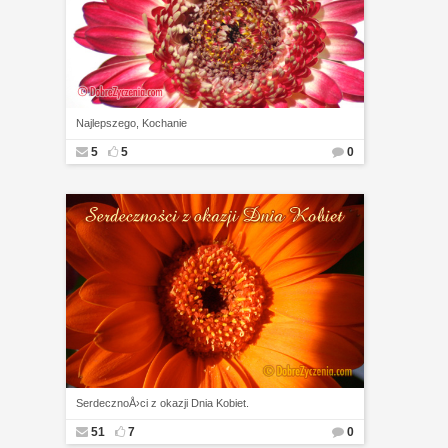
Najlepszego, Kochanie
5
5
0
SerdecznoÅ›ci z okazji Dnia Kobiet.
51
7
0