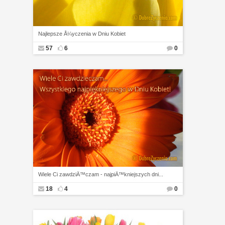
Najlepsze Å¼yczenia w Dniu Kobiet
57
6
0
Wiele Ci zawdziÄ™czam - najpiÄ™kniejszych dni...
18
4
0