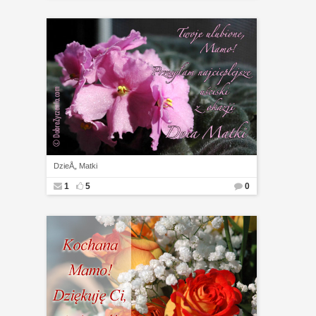
DzieÅ„ Matki
1
5
0