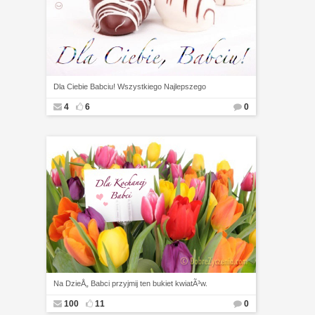
Dla Ciebie Babciu! Wszystkiego Najlepszego
4
6
0
Na DzieÅ„ Babci przyjmij ten bukiet kwiatÃ³w.
100
11
0