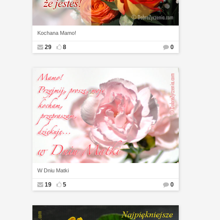
Kochana Mamo!
29
8
0
W Dniu Matki
19
5
0