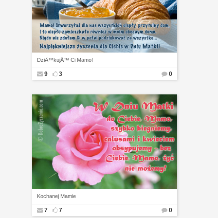
DziÄ™kujÄ™ Ci Mamo!
9
3
0
Kochanej Mamie
7
7
0