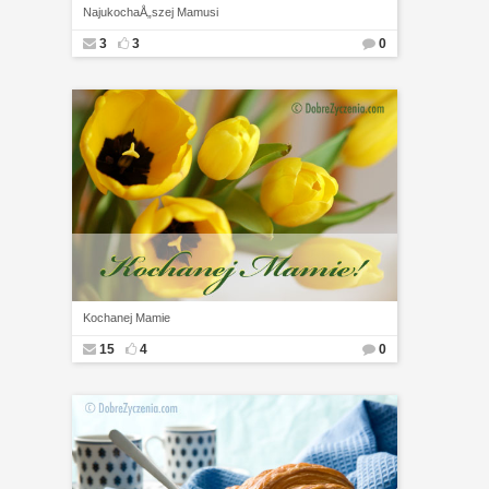
NajukochaÅ„szej Mamusi
3
3
0
Kochanej Mamie
15
4
0