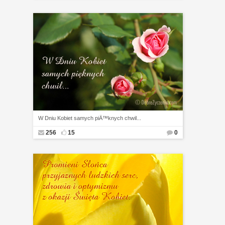
W Dniu Kobiet samych piÄ™knych chwil...
256
15
0