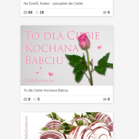
Na DzieÅ„ Kobiet - specjalnie dla Ciebie.
66
16
0
To dla Ciebie Kochana Babciu
8
5
0