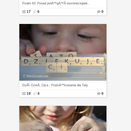
Psalm 93: Ponad potÄ™gÄ™Â morskiej kipieli...
17
6
0
DziÅ› DzieÅ„ Ojca - PodziÄ™kowania dla Taty
19
4
0