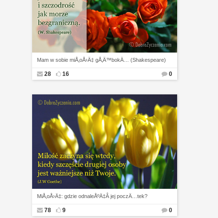
Mam w sobie miÅ‚oÅ›Ä‡ gÅ‚Ä™bokÄ… (Shakespeare)
28
16
0
MiÅ‚oÅ›Ä‡: gdzie odnaleÅºÄ‡Â jej poczÄ…tek?
78
9
0