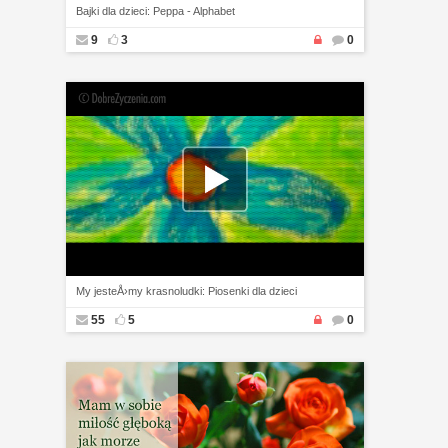
Bajki dla dzieci: Peppa - Alphabet
9
3
0
My jesteÅ›my krasnoludki: Piosenki dla dzieci
55
5
0