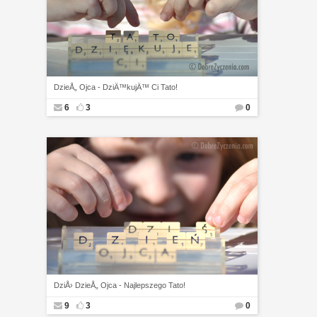
DzieÅ„ Ojca - DziÄ™kujÄ™ Ci Tato!
6
3
0
DziÅ› DzieÅ„ Ojca - Najlepszego Tato!
9
3
0