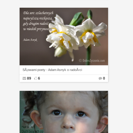
SÅ‚owami poety - Adam Asnyk o radoÅ›ci
89
6
0