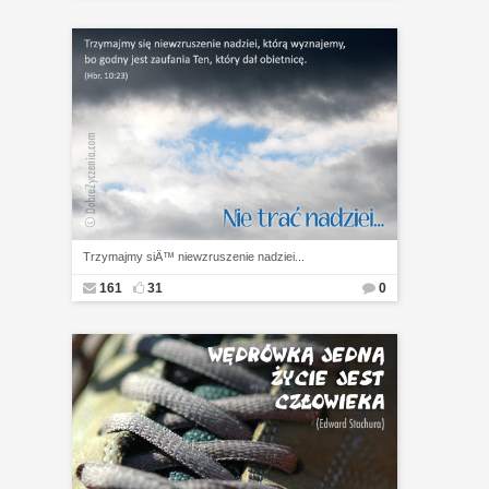
Trzymajmy siÄ™ niewzruszenie nadziei...
161
31
0