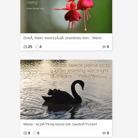
DzieÅ„ Matki: stworzyÅ‚aÅ› prawdziwy dom... Mamo
25
4
0
Mama - tej piÄ™knej istocie tyle zawdziÄ™czam!
9
6
0