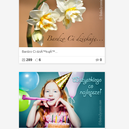
Bardzo Ci dziÄ™kujÄ™...
289
6
0