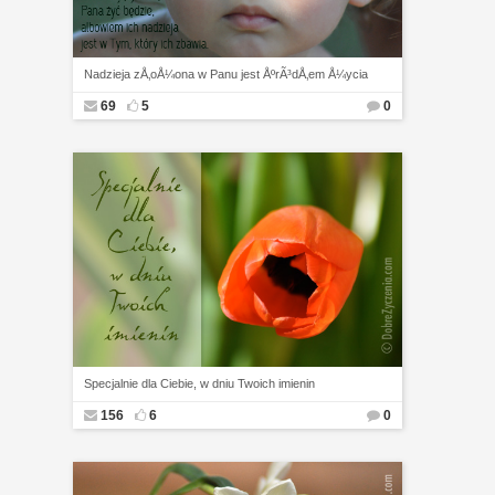
Nadzieja zÅ‚oÅ¼ona w Panu jest ÅºrÃ³dÅ‚em Å¼ycia
69
5
0
Specjalnie dla Ciebie, w dniu Twoich imienin
156
6
0