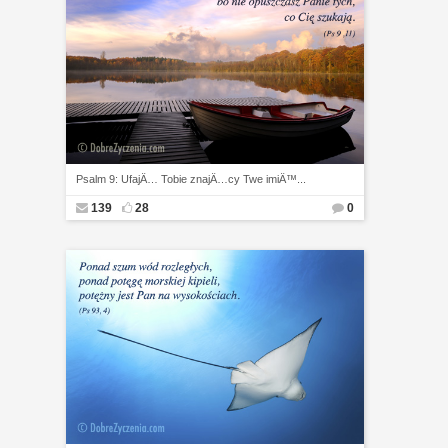
Psalm 9: UfajÄ… Tobie znajÄ…cy Twe imiÄ™...
139
28
0