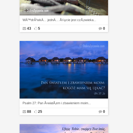
WÄ™drÃ³wkÄ… jednÄ… Å¼ycie jest czÅ‚owieka...
43
5
0
Psalm 27: Pan Å›wiatÅ‚em i zbawieniem moim...
88
25
0