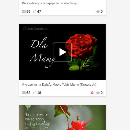
Wszystkiego co najlepsze na urodziny!
99
47
0
Å»yczenia na DzieÅ„ Matki: Tobie Mamo (Krawczyk)
62
18
0