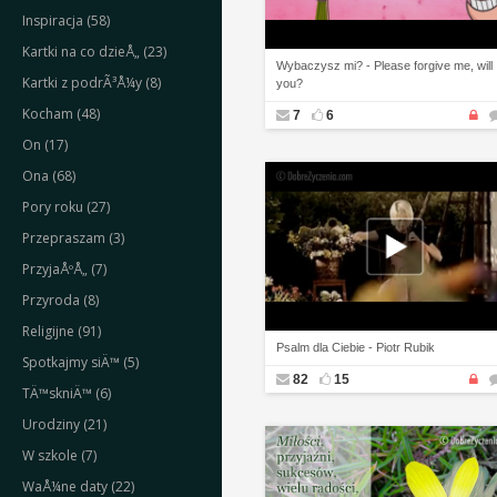
Inspiracja (58)
Kartki na co dzieÅ„ (23)
Wybaczysz mi? - Please forgive me, will
Kartki z podrÃ³Å¼y (8)
you?
Kocham (48)
7
6
On (17)
Ona (68)
Pory roku (27)
Przepraszam (3)
PrzyjaÅºÅ„ (7)
Przyroda (8)
Religijne (91)
Psalm dla Ciebie - Piotr Rubik
Spotkajmy siÄ™ (5)
82
15
TÄ™skniÄ™ (6)
Urodziny (21)
W szkole (7)
WaÅ¼ne daty (22)