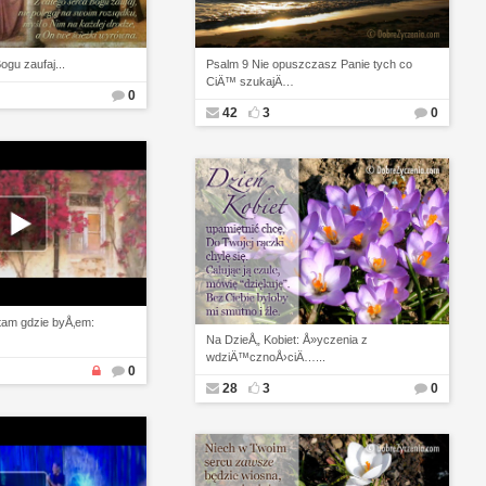
ogu zaufaj...
Psalm 9 Nie opuszczasz Panie tych co
CiÄ™ szukajÄ…
0
42
3
0
am gdzie byÅ‚em:
Na DzieÅ„ Kobiet: Å»yczenia z
wdziÄ™cznoÅ›ciÄ…...
0
28
3
0