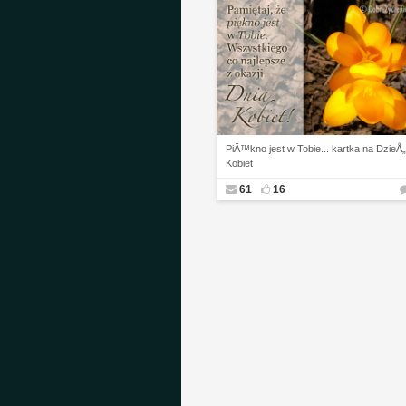
PiÄ™kno jest w Tobie... kartka na DzieÅ„
Kobiet
61
16