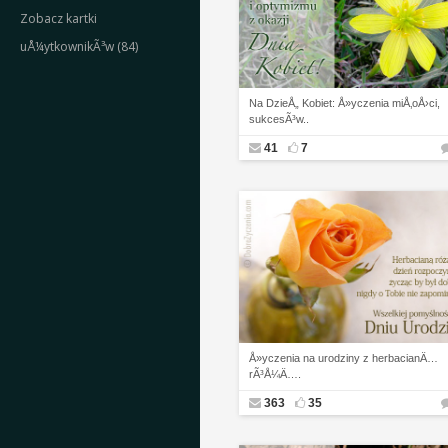
Zobacz kartki
uÅ¼ytkownikÃ³w (84)
Na DzieÅ„ Kobiet: Å»yczenia miÅ‚oÅ›ci,
sukcesÃ³w..
41
7
Å»yczenia na urodziny z herbacianÄ…
rÃ³Å¼Ä….
363
35