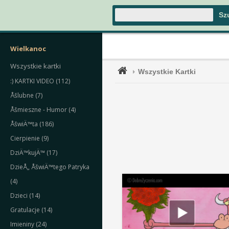
Wielkanoc
Wszystkie kartki
Wszystkie Kartki
:) KARTKI VIDEO (112)
Åšlubne (7)
Åšmieszne - Humor (4)
ÅšwiÄ™ta (186)
Cierpienie (9)
DziÄ™kujÄ™ (17)
DzieÅ„ ÅšwiÄ™tego Patryka
(4)
Dzieci (14)
Gratulacje (14)
Imieniny (24)