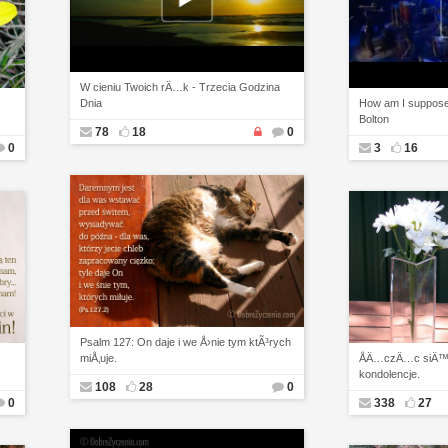
W cieniu Twoich rÄ…k - Trzecia Godzina
Dnia
How am I supposed
Bolton
78
18
0
0
3
16
Psalm 127: On daje i we Å›nie tym ktÃ³rych
miÅ‚uje.
ÅÄ…czÄ…c siÄ™
kondolencje.
108
28
0
0
338
27