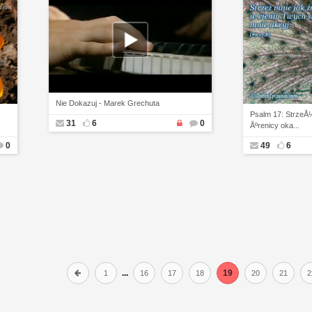
Nie Dokazuj - Marek Grechuta
Psalm 17: StrzeÅ
31
6
0
Åºrenicy oka...
0
49
6
...
19
1
16
17
18
20
21
2