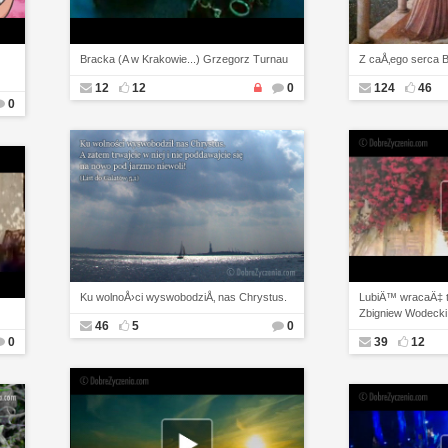
Bracka (A w Krakowie...) Grzegorz Turnau
Z caÅ‚ego serca B
12
12
0
124
46
0
Ku wolnoÅ›ci wyswobodziÅ‚ nas Chrystus.
LubiÄ™ wracaÄ‡ t
Zbigniew Wodecki
46
5
0
0
39
12