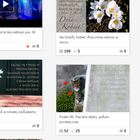
 to live without you: M.
Na DzieÅ„ Kobiet: Å»yczenia wiosny w
sercu.
0
199
5
0
Â w smutku skÅ‚adamy
Psalm 86: Pan jest dobry, peÅ‚en
przebacznia.
0
52
25
0