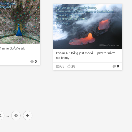
¼ mnie BoÅ¼e jak
Psalm 46: BÃ³g jest mocÄ… przeto siÄ™
nie boimy...
0
63
28
0
...
2
40