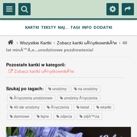
KARTKI
TEKSTY
NAJ...
TAGI
INFO
DODATKI
Wszystkie Kartki
Zobacz kartki uÅ¼ytkownikÃ³w
40
lat minÄ™Å‚o...urodzinowe pozdrowienia!
Pozostałe kartki w kategorii:
Zobacz kartki uÅ¼ytkownikÃ³w
Szukaj po tagach:
urodziny
na urodziny
Å¼yczenia urodzinowe
urodziny Å¼yczenia
40-ste urodziny
Å¼yczenia
kwiat
ekartki
darmowe
fajne
zdjecia
zdjÄ™cia