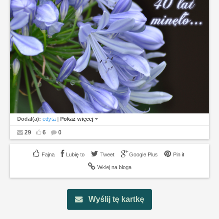
Dodał(a):
edyta
|
Pokaż więcej
29
6
0
Lubię to
Tweet
Google Plus
Pin it
Wklej na bloga
Wyślij tę kartkę