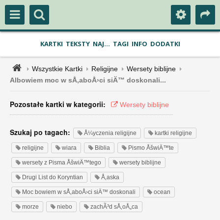
KARTKI
TEKSTY
NAJ...
TAGI
INFO
DODATKI
Wszystkie Kartki
Religijne
Wersety biblijne
Albowiem moc w sÅ‚aboÅ›ci siÄ™ doskonali...
Pozostałe kartki w kategorii:
Wersety biblijne
Szukaj po tagach:
Å¼yczenia religijne
kartki religijne
religijne
wiara
Biblia
Pismo ÅšwiÄ™te
wersety z Pisma ÅšwiÄ™tego
wersety biblijne
Drugi List do Koryntian
Å‚aska
Moc bowiem w sÅ‚aboÅ›ci siÄ™ doskonali
ocean
morze
niebo
zachÃ³d sÅ‚oÅ„ca