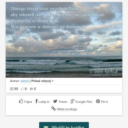
Autor:
admin
|
Pokaż więcej
90
6
0
Lubię to
Tweet
Google Plus
Pin it
Wklej na bloga
Wyślij tę kartkę