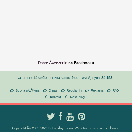
Dobre Å»yczenia
na Facebooku
14 osób
944
84 153
Na stronie:
Liczba kartek:
WysÅ‚anych:
Strona gÅ‚Ã³wna
O nas
Regulamin
Reklama
FAQ
Kontakt
Nasz blog
Copyright Â© 2009-2026 Dobre Å»yczenia. Wszelkie prawa zastrzeÅ¼one.