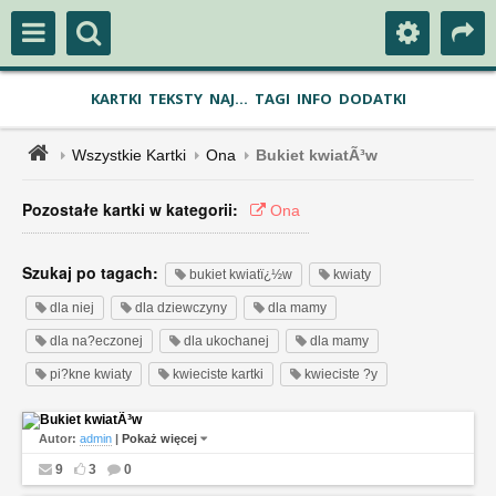
KARTKI
TEKSTY
NAJ...
TAGI
INFO
DODATKI
Wszystkie Kartki
Ona
Bukiet kwiatÃ³w
Pozostałe kartki w kategorii:
Ona
Szukaj po tagach:
bukiet kwiatï¿½w
kwiaty
dla niej
dla dziewczyny
dla mamy
dla na?eczonej
dla ukochanej
dla mamy
pi?kne kwiaty
kwieciste kartki
kwieciste ?y
Autor:
admin
|
Pokaż więcej
9
3
0