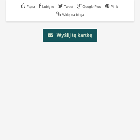
Lubię to
Tweet
Google Plus
Pin it
Wklej na bloga
Wyślij tę kartkę