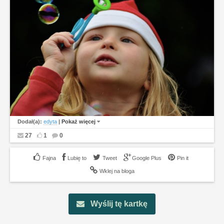
Dodał(a):
edyta
|
Pokaż więcej
27
1
0
Lubię to
Tweet
Google Plus
Pin it
Wklej na bloga
Wyślij tę kartkę