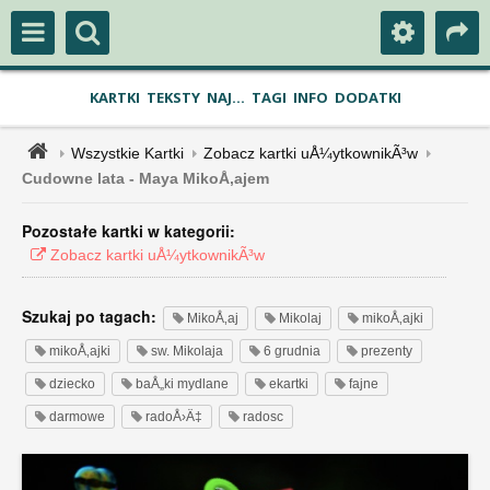
KARTKI
TEKSTY
NAJ...
TAGI
INFO
DODATKI
Wszystkie Kartki
Zobacz kartki uÅ¼ytkownikÃ³w
Cudowne lata - Maya MikoÅ‚ajem
Pozostałe kartki w kategorii:
Zobacz kartki uÅ¼ytkownikÃ³w
Szukaj po tagach:
MikoÅ‚aj
Mikolaj
mikoÅ‚ajki
mikoÅ‚ajki
sw. Mikolaja
6 grudnia
prezenty
dziecko
baÅ„ki mydlane
ekartki
fajne
darmowe
radoÅ›Ä‡
radosc