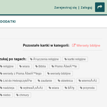
Zarejestruj się
|
Zaloguj
DODATKI
Pozostałe kartki w kategorii:
Wersety biblijne
zukaj po tagach:
Å¼yczenia religijne
kartki religijne
religijne
wiara
Biblia
Pismo ÅšwiÄ™te
wersety z Pisma ÅšwiÄ™tego
wersety biblijne
List do HebrajczykÃ³w
zaufanie
obietnica
wiernoÅ›Ä‡
nadzieja
wytrwaÅ‚oÅ›Ä‡
wiara
BÃ³g
przyroda
niebo
chmury