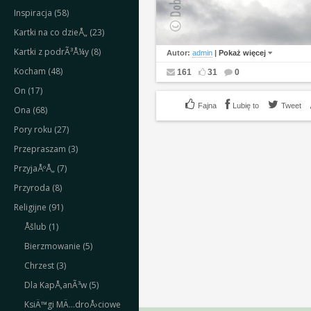
Inspiracja (58)
Kartki na co dzieÅ„ (23)
Kartki z podrÃ³Å¼y (8)
Autor:
admin
|
Pokaż więcej
Kocham (48)
161
31
0
On (17)
Lubię to
Tweet
Ona (68)
Pory roku (27)
Przepraszam (3)
PrzyjaÅºÅ„ (7)
Przyroda (8)
Religijne (91)
Åšlub (1)
Bierzmowanie (5)
Chrzest (3)
Dla KapÅ‚anÃ³w (5)
KsiÄ™gi MÄ…droÅ›ciowe