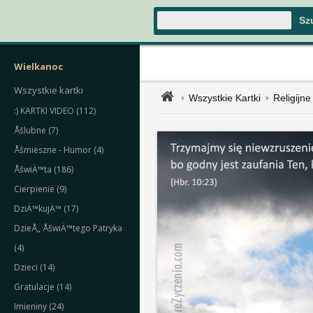
Wielkanoc
Wszystkie kartki
Wszystkie Kartki
Religijne
:) KARTKI VIDEO (112)
Åšlubne (7)
Åšmieszne - Humor (4)
ÅšwiÄ™ta (186)
Cierpienie (9)
DziÄ™kujÄ™ (17)
DzieÅ„ ÅšwiÄ™tego Patryka
(4)
Dzieci (14)
Gratulacje (14)
Imieniny (24)