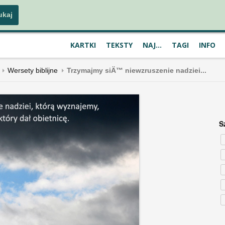
KARTKI
TEKSTY
NAJ...
TAGI
INFO
Wersety biblijne
Trzymajmy siÄ™ niewzruszenie nadziei...
S