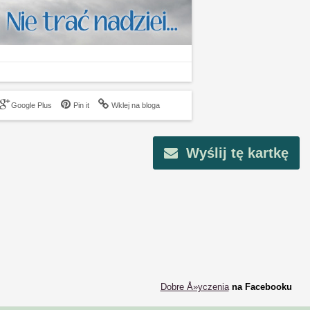
Google Plus
Pin it
Wklej na bloga
Wyślij tę kartkę
Dobre Å»yczenia
na Facebooku