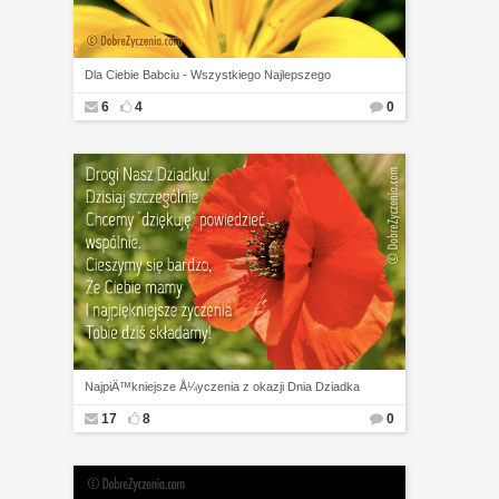
Dla Ciebie Babciu - Wszystkiego Najlepszego
6
4
0
NajpiÄ™kniejsze Å¼yczenia z okazji Dnia Dziadka
17
8
0