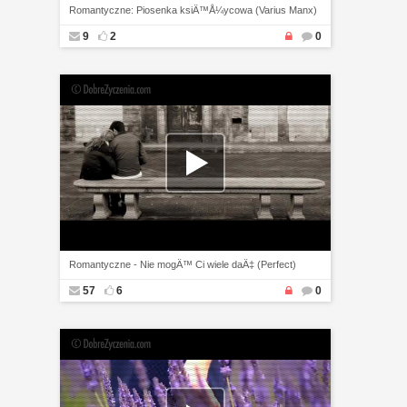
Romantyczne: Piosenka ksiÄ™Å¼ycowa (Varius Manx)
9
2
0
Romantyczne - Nie mogÄ™ Ci wiele daÄ‡ (Perfect)
57
6
0