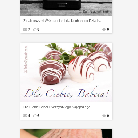
Z najlepszymi Å¼yczeniami dla Kochanego Dziadka
7
9
0
Dla Ciebie Babciu! Wszystkiego Najlepszego
4
6
0