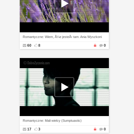
Romantyczne: Wiem, Å¼e jesteÅ› tam. Ania Wyszkoni
60
8
0
Romantyczne: Mali wielcy (Sumptuastic)
17
3
0