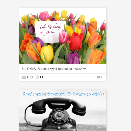
Na DzieÅ„ Babci przyjmij ten bukiet kwiatÃ³w.
100
11
0