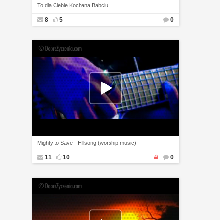
To dla Ciebie Kochana Babciu
8
5
0
Mighty to Save - Hillsong (worship music)
11
10
0