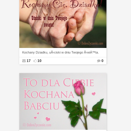
Kochany Dziadku, uÅ›ciski w dniu Twojego Å›wiÄ™ta.
17
10
0