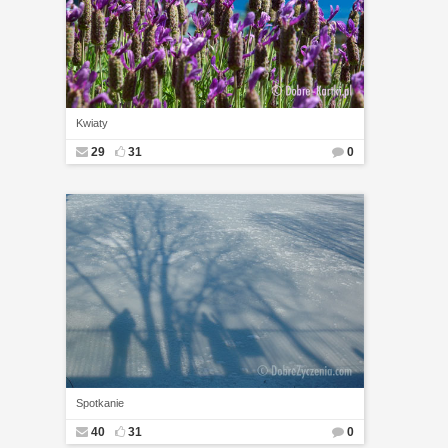
Kwiaty
29
31
0
Spotkanie
40
31
0