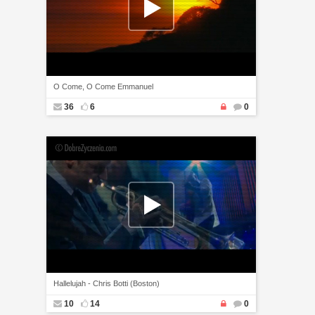
O Come, O Come Emmanuel
36
6
0
Hallelujah - Chris Botti (Boston)
10
14
0