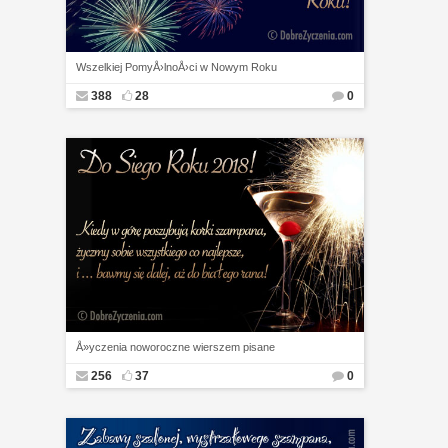
Wszelkiej PomyÅ›lnoÅ›ci w Nowym Roku
388
28
0
Å»yczenia noworoczne wierszem pisane
256
37
0