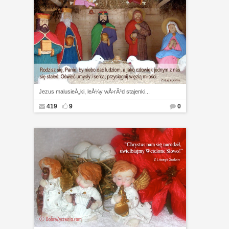
Jezus malusieÅ„ki, leÅ¼y wÅ›rÃ³d stajenki...
419
9
0