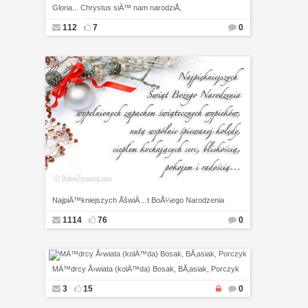
Gloria... Chrystus siÄ™ nam narodziÅ‚
112
7
0
NajpiÄ™kniejszych ÅšwiÄ…t BoÅ¼ego Narodzenia
1114
76
0
MÄ™drcy Å›wiata (kolÄ™da) Bosak, BÅ‚asiak, Porczyk
3
15
0