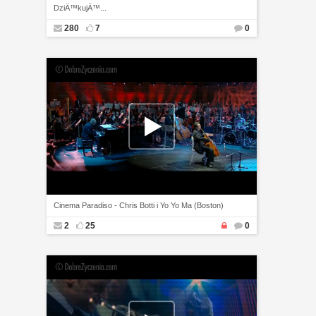
DziÄ™kujÄ™...
280
7
0
Cinema Paradiso - Chris Botti i Yo Yo Ma (Boston)
2
25
0