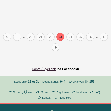
...
23
...
1
20
21
22
24
25
26
40
Dobre Å»yczenia
na Facebooku
12 osób
944
84 153
Na stronie:
Liczba kartek:
WysÅ‚anych:
Strona gÅ‚Ã³wna
O nas
Regulamin
Reklama
FAQ
Kontakt
Nasz blog