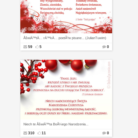
ÅšwiÄ™tÄ… rÄ™kÄ… poetÃ³w pisane... (JulianTuwim)
59
5
0
Niech te ÅšwiÄ™ta BoÅ¼ego Narodzenia...
310
11
0