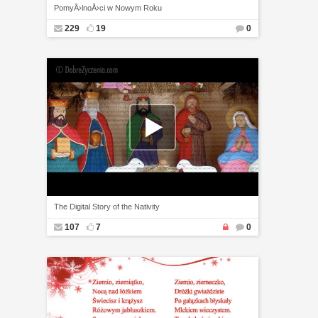
PomyÅ›lnoÅ›ci w Nowym Roku
229
19
0
The Digital Story of the Nativity
107
7
0