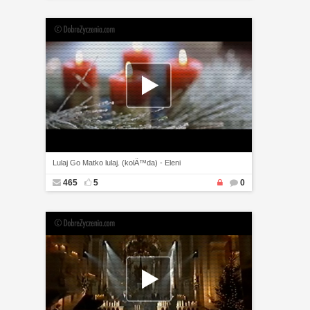
Lulaj Go Matko lulaj. (kolÄ™da) - Eleni
465
5
0