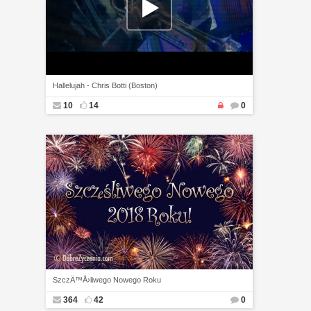
Hallelujah - Chris Botti (Boston)
10
14
0
SzczÄ™Å›liwego Nowego Roku
364
42
0