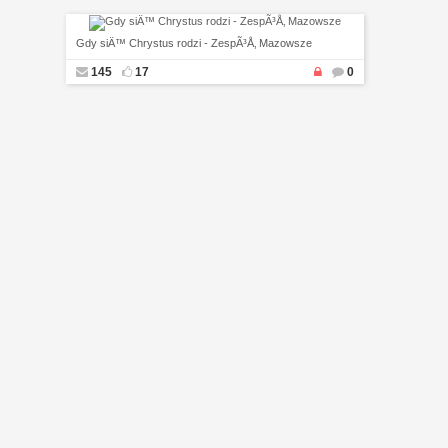
Gdy siÄ™ Chrystus rodzi - ZespÃ³Å‚ Mazowsze
145
17
0