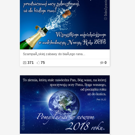
SzampaÅ„skiej zabawy do biaÅ‚ego rana...
371
75
0