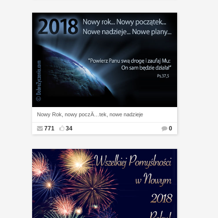
Nowy Rok, nowy poczÄ…tek, nowe nadzieje
771
34
0