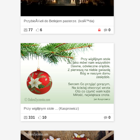
PrzybieÅ¼eli do Betlejem pasterze. (kolÄ™da)
77
6
0
Przy wigilijnym stole ... (Kasprowicz)
331
10
0