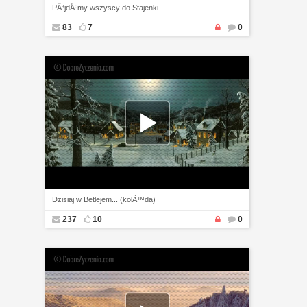
PÃ³jdÅºmy wszyscy do Stajenki
83
7
0
Dzisiaj w Betlejem... (kolÄ™da)
237
10
0