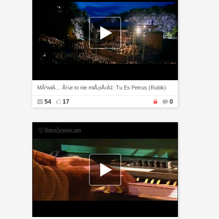
MÃ³wiÄ… Å¼e to nie miÅ‚oÅ›Ä‡: Tu Es Petrus (Rubik)
54
17
0