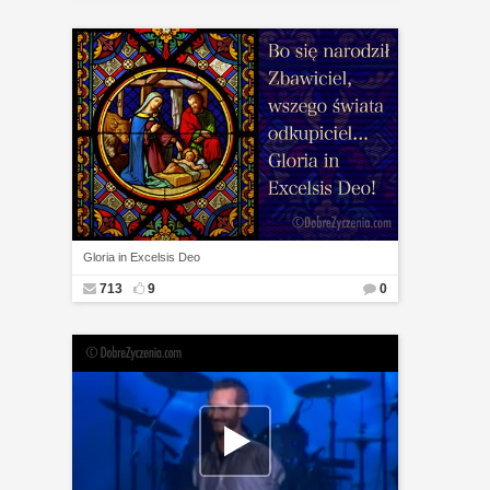
Gloria in Excelsis Deo
713
9
0