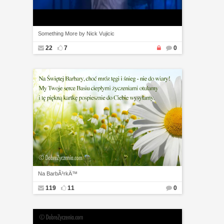
Something More by Nick Vujicic
22
7
0
Na BarbÃ³rkÄ™
119
11
0