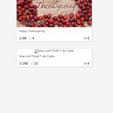
Happy Thanksgiving!
80
4
0
Moje dziÄ™kujÄ™ dla Ciebie
292
13
0