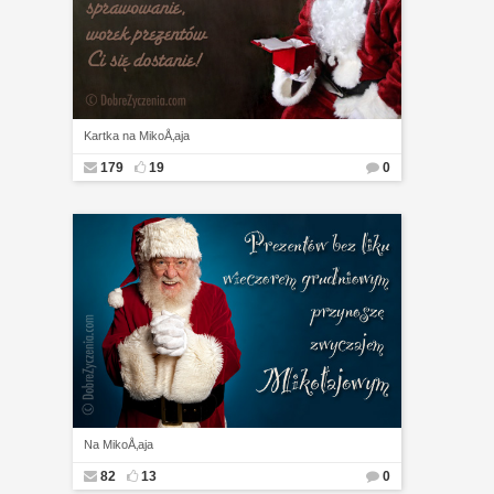
Kartka na MikoÅ‚aja
179
19
0
Na MikoÅ‚aja
82
13
0