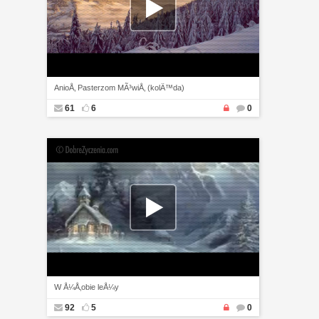
AnioÅ‚ Pasterzom MÃ³wiÅ‚ (kolÄ™da)
61
6
0
W Å¼Å‚obie leÅ¼y
92
5
0