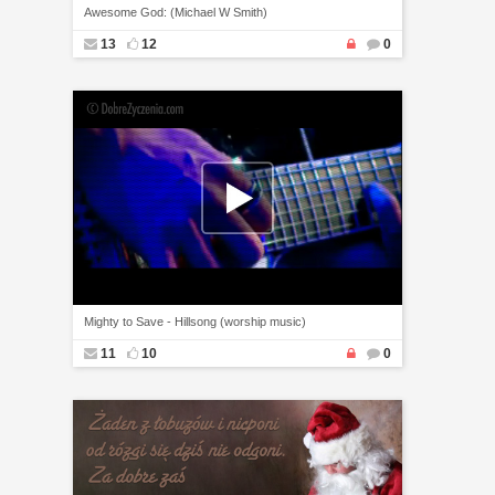
Awesome God: (Michael W Smith)
13
12
0
Mighty to Save - Hillsong (worship music)
11
10
0