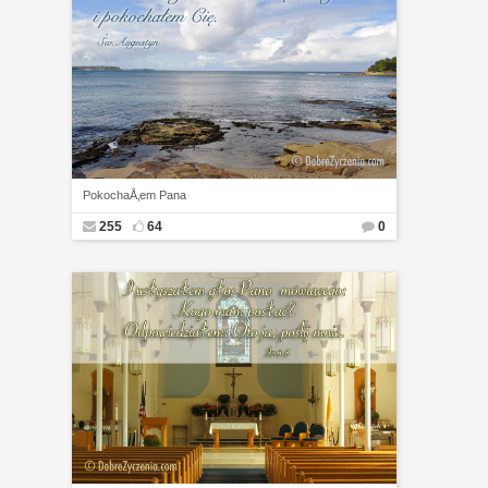
PokochaÅ‚em Pana
255
64
0