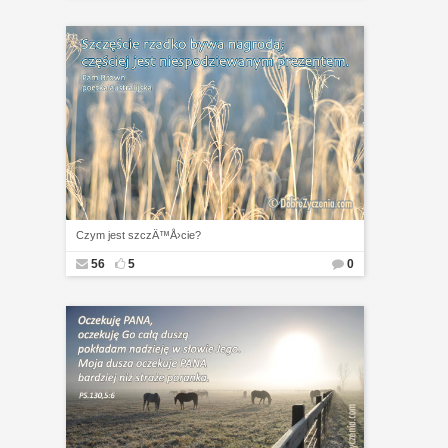
Czym jest szczÄ™Å›cie?
56
5
0