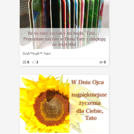
DziÄ™kujÄ™ Tato!
6
3
0