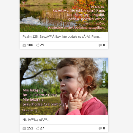
Psalm 128: SzczÄ™Å›liwy, kto oddaje czeÅ›Ä‡ Panu...
106
25
0
Nie lÄ™kaj siÄ™...
151
27
0