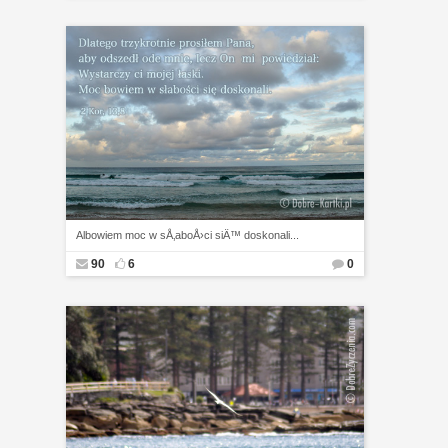
Albowiem moc w sÅ‚aboÅ›ci siÄ™ doskonali...
90
6
0