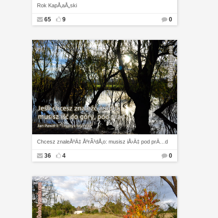
Rok KapÅ‚aÅ„ski
65
9
0
Chcesz znaleÅºÄ‡ ÅºrÃ³dÅ‚o: musisz iÅ›Ä‡ pod prÄ…d
36
4
0