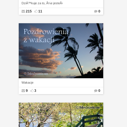
DziÄ™kuje za to, Å¼e jesteÅ›
215
11
0
Wakacje
9
3
0