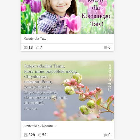
Kwiaty dla Taty
13
7
0
DziÄ™ki skÅ‚adam...
328
52
0