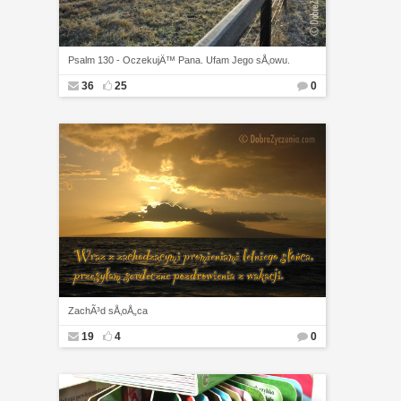
Psalm 130 - OczekujÄ™ Pana. Ufam Jego sÅ‚owu.
36
25
0
ZachÃ³d sÅ‚oÅ„ca
19
4
0