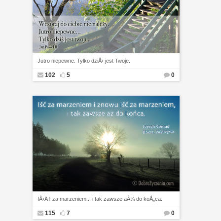
Jutro niepewne. Tylko dziÅ› jest Twoje.
102
5
0
IÅ›Ä‡ za marzeniem... i tak zawsze aÅ¼ do koÅ„ca.
115
7
0