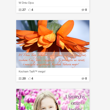
W Dniu Ojca
27
4
0
Kocham TatÄ™ mego!
20
4
0